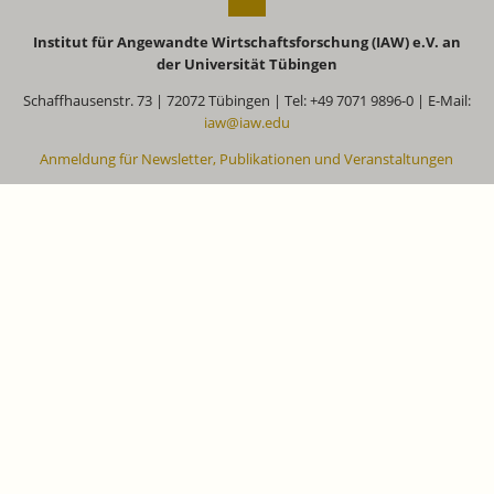
Institut für Angewandte Wirtschaftsforschung (IAW) e.V. an
der Universität Tübingen
Schaffhausenstr. 73 | 72072 Tübingen | Tel: +49 7071 9896-0 | E-Mail:
iaw@iaw.edu
Anmeldung für Newsletter, Publikationen und Veranstaltungen