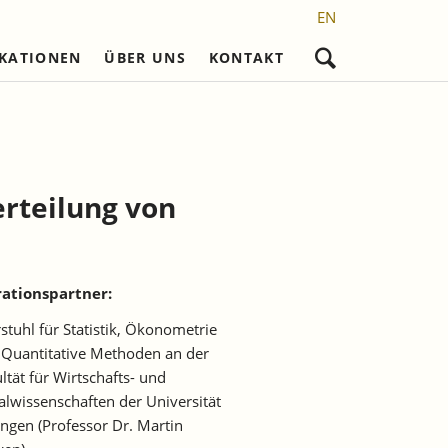
EN
IKATIONEN
ÜBER UNS
KONTAKT
Navigation
überspringen
nd
Nicht referierte Veröffentlichungen
Karriere
Promotionsvorhaben
Wissenschaftliches Personal
Laufende Projekte
Frühere Reihen
l)
Sekretariat
Abgeschlossene
Promotionen
erteilung von
setzung
Studentische Hilfskräfte,
Praktikantinnen und Praktikanten
ationspartner:
stuhl für Statistik, Ökonometrie
Quantitative Methoden an der
ltät für Wirtschafts- und
alwissenschaften der Universität
ngen (Professor Dr. Martin