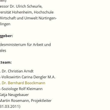
wen)
essor Dr. Ulrich Scheurle,
ersität Hohenheim, Hochschule
Wirtschaft und Umwelt Nürtingen-
lingen
ggeber:
esministerium für Arbeit und
ales
tteam:
. Dr. Christian Arndt
.-Volkswirtin Carina Dengler M.A.
f. Dr. Bernhard Boockmann
.-Soziologe Rolf Kleimann
Katja Neugebauer
Martin Rosemann, Projektleiter
 31.03.2011)