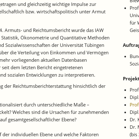
Bie
tragen und gleichzeitig wichtige Impulse zur
Prof
ellschaftlich bzw. wirtschaftspolitisch unter Armut
Univ
für 
4. Armuts- und Reichtumsbericht wurde das IAW
Geis
Statistik, Ökonometrie und Quantitative Methoden
und Sozialwissenschaften der Universität Tübingen
Auftra
ng über die Verteilung von Einkommen und Vermögen
Bund
nmehr vorliegenden aktuellen Datenbasen
Sozi
 seit dem letzten Bericht eingetretenen
 und sozialen Entwicklungen zu interpretieren.
Projek
g der Reichtumsberichterstattung hinsichtlich der
Prof
Dipl
tionalisiert durch unterschiedliche Maße –
Pro
wickelt? Welches sind die Ursachen für zunehmenden
Dipl
f gesamtgesellschaftlicher Ebene?
Dr. 
Dr. 
uf der individuellen Ebene und welche Faktoren
(bis