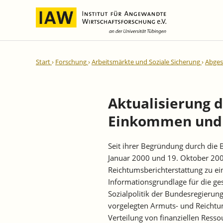
Internationale Integration und
IAW-Gutachten
Team
Start
Forschung
Arbeitsmärkte und Soziale Sicherung
Abges
Regionale Entwicklung
Direktoren und Geschäftsführung
Laufende Projekte
IAW-Reihen
Wissenschaftliche Mitarbeiter und
Abgeschlossene Projekte
Mitarbeiterinnen
Aktualisierung d
IAW-Diskussionspapiere
Research Fellows
Einkommen und 
IAW-Kurzberichte
Sekretariat und IT
IAW-Forschungsberichte
Studentische Hilfskräfte,
Seit ihrer Begründung durch die
IAW-Policy Reports
Praktikantinnen und Praktikanten
Januar 2000 und 19. Oktober 200
IAW-Impulse
Reichtumsberichterstattung zu e
IAW-News
Informationsgrundlage für die ges
Sozialpolitik der Bundesregierung
vorgelegten Armuts- und Reichtu
Verteilung von finanziellen Ress