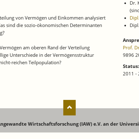
Dr. 
(sin
teilung von Vermögen und Einkommen analysiert
Dipl
Was sind die sozio-ökonomischen Determinanten
Dipl
g?
Anspre
er Vermögen am oberen Rand der Verteilung
Prof. 
ällige Unterschiede in der Vermögensstruktur
9896 2
nicht-reichen Teilpopulation?
Status:
2011 -
 Angewandte Wirtschaftsforschung (IAW) e.V. an der Univers
senstr. 73 | 72072 Tübingen | Tel: +49 7071 9896-0 | E-Mail:
ia