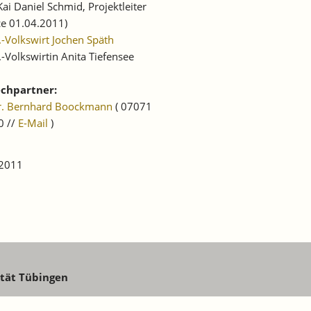
Kai Daniel Schmid, Projektleiter
ce 01.04.2011)
.-Volkswirt Jochen Späth
.-Volkswirtin Anita Tiefensee
chpartner:
Dr. Bernhard Boockmann
( 07071
0 //
E-Mail
)
 2011
ität Tübingen
w@iaw.edu