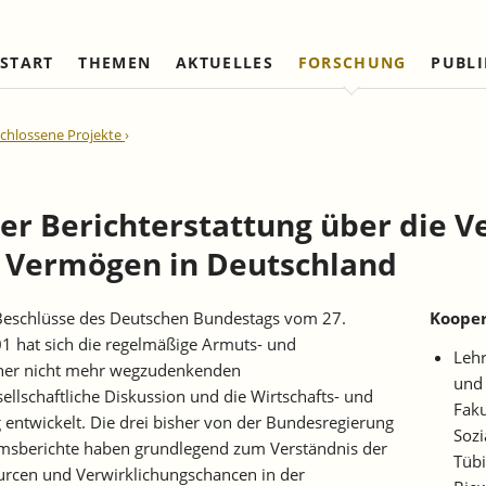
START
THEMEN
AKTUELLES
FORSCHUNG
PUBL
Arbeitsmärkte und Soziale
Institut
Referierte Veröffentlichungen
Unternehmensdynamik u
IAW Netzwerk
chlossene Projekte
Sicherung
Strukturwandel
Vorstand und Kuratorium
Institutionen (national)
Laufende Projekte
Laufende Projekte
IAW-Tätigkeitsberichte
Wissenschaftlicher Beirat
Institutionen (internationa
Abgeschlossene Projekte
Abgeschlossene Projekte
er Berichterstattung über die V
Firmenmitglieder
Netzwerk Bessere Rechts
und Bürokratieabbau
Vermögen in Deutschland
Persönliche Mitglieder
Ehrenmitglieder
 Beschlüsse des Deutschen Bundestags vom 27.
Kooper
Satzung
1 hat sich die regelmäßige Armuts- und
Lehr
Norbert-Kloten-Preis
iner nicht mehr wegzudenkenden
und 
ellschaftliche Diskussion und die Wirtschafts- und
Faku
 entwickelt. Die drei bisher von der Bundesregierung
Sozi
msberichte haben grundlegend zum Verständnis der
Tübi
ourcen und Verwirklichungschancen in der