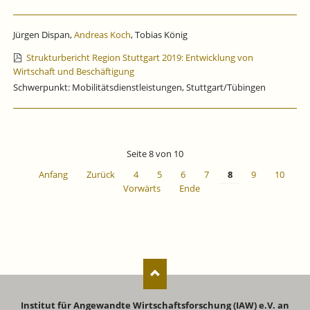
Jürgen Dispan,
Andreas Koch
, Tobias König
Strukturbericht Region Stuttgart 2019: Entwicklung von
Wirtschaft und Beschäftigung
Schwerpunkt: Mobilitätsdienstleistungen, Stuttgart/Tübingen
Seite 8 von 10
Anfang
Zurück
4
5
6
7
8
9
10
Vorwärts
Ende
Institut für Angewandte Wirtschaftsforschung (IAW) e.V. an