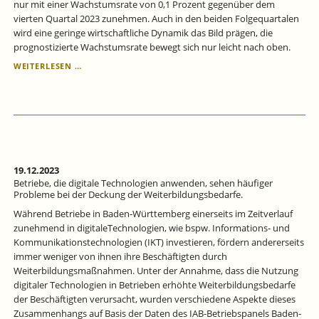
nur mit einer Wachstumsrate von 0,1 Prozent gegenüber dem
vierten Quartal 2023 zunehmen. Auch in den beiden Folgequartalen
wird eine geringe wirtschaftliche Dynamik das Bild prägen, die
prognostizierte Wachstumsrate bewegt sich nur leicht nach oben.
KONJUNKTUR
WEITERLESEN …
BADEN-
WÜRTTEMBERG:
BADEN-
WÜRTTEMBERGISCHE
WIRTSCHAFT
IM
KRIECHGANG.
19.12.2023
Betriebe, die digitale Technologien anwenden, sehen häufiger
Probleme bei der Deckung der Weiterbildungsbedarfe.
Während Betriebe in Baden‐Württemberg einerseits im Zeitverlauf
zunehmend in digitaleTechnologien, wie bspw. Informations‐ und
Kommunikationstechnologien (IKT) investieren, fördern andererseits
immer weniger von ihnen ihre Beschäftigten durch
Weiterbildungsmaßnahmen. Unter der Annahme, dass die Nutzung
digitaler Technologien in Betrieben erhöhte Weiterbildungsbedarfe
der Beschäftigten verursacht, wurden verschiedene Aspekte dieses
Zusammenhangs auf Basis der Daten des IAB-Betriebspanels Baden-