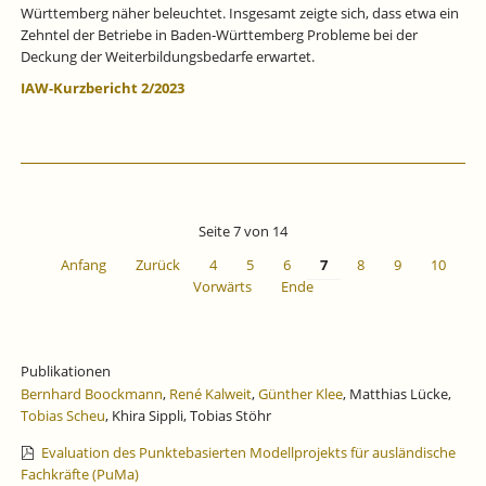
Württemberg näher beleuchtet. Insgesamt zeigte sich, dass etwa ein
Zehntel der Betriebe in Baden‐Württemberg Probleme bei der
Deckung der Weiterbildungsbedarfe erwartet.
IAW-Kurzbericht 2/2023
Seite 7 von 14
Anfang
Zurück
4
5
6
7
8
9
10
Vorwärts
Ende
Publikationen
Bernhard Boockmann
,
René Kalweit
,
Günther Klee
, Matthias Lücke,
Tobias Scheu
, Khira Sippli, Tobias Stöhr
Evaluation des Punktebasierten Modellprojekts für ausländische
Fachkräfte (PuMa)