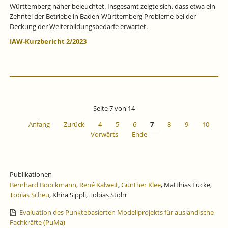
Württemberg näher beleuchtet. Insgesamt zeigte sich, dass etwa ein
Zehntel der Betriebe in Baden‐Württemberg Probleme bei der
Deckung der Weiterbildungsbedarfe erwartet.
IAW-Kurzbericht 2/2023
Seite 7 von 14
Anfang
Zurück
4
5
6
7
8
9
10
Vorwärts
Ende
Publikationen
Bernhard Boockmann
,
René Kalweit
,
Günther Klee
, Matthias Lücke,
Tobias Scheu
, Khira Sippli, Tobias Stöhr
Evaluation des Punktebasierten Modellprojekts für ausländische
Fachkräfte (PuMa)