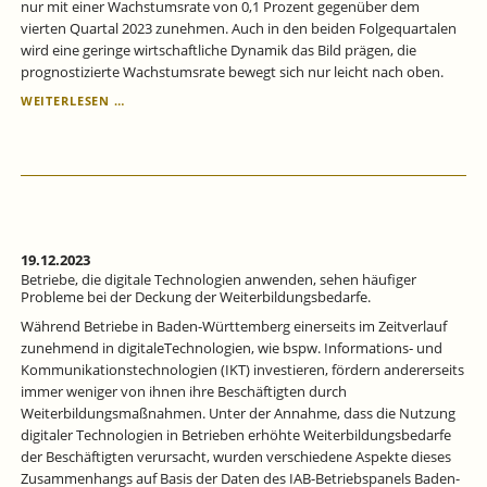
nur mit einer Wachstumsrate von 0,1 Prozent gegenüber dem
vierten Quartal 2023 zunehmen. Auch in den beiden Folgequartalen
wird eine geringe wirtschaftliche Dynamik das Bild prägen, die
prognostizierte Wachstumsrate bewegt sich nur leicht nach oben.
KONJUNKTUR
WEITERLESEN …
BADEN-
WÜRTTEMBERG:
BADEN-
WÜRTTEMBERGISCHE
WIRTSCHAFT
IM
KRIECHGANG.
19.12.2023
Betriebe, die digitale Technologien anwenden, sehen häufiger
Probleme bei der Deckung der Weiterbildungsbedarfe.
Während Betriebe in Baden‐Württemberg einerseits im Zeitverlauf
zunehmend in digitaleTechnologien, wie bspw. Informations‐ und
Kommunikationstechnologien (IKT) investieren, fördern andererseits
immer weniger von ihnen ihre Beschäftigten durch
Weiterbildungsmaßnahmen. Unter der Annahme, dass die Nutzung
digitaler Technologien in Betrieben erhöhte Weiterbildungsbedarfe
der Beschäftigten verursacht, wurden verschiedene Aspekte dieses
Zusammenhangs auf Basis der Daten des IAB-Betriebspanels Baden-