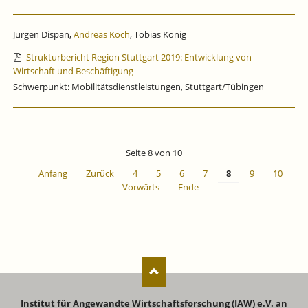
Jürgen Dispan,
Andreas Koch
, Tobias König
Strukturbericht Region Stuttgart 2019: Entwicklung von
Wirtschaft und Beschäftigung
Schwerpunkt: Mobilitätsdienstleistungen, Stuttgart/Tübingen
Seite 8 von 10
Anfang
Zurück
4
5
6
7
8
9
10
Vorwärts
Ende
Institut für Angewandte Wirtschaftsforschung (IAW) e.V. an