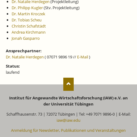
Dr. Natalie Herdegen
(Projektleitung)
Dr. Philipp Kugler
(Stv. Projektleitung)
Dr. Martin Kroczek
Dr. Tobias Scheu
Christin Schafstädt
Andrea Kirchmann
Jonah Gasparro
Ansprechpartner:
Dr. Natalie Herdegen
( 07071 9896 19 //
E-Mail
)
Status:
laufend
Institut für Angewandte Wirtschaftsforschung (IAW) e.V. an
der Universität Tübingen
Schaffhausenstr. 73 | 72072 Tübingen | Tel: +49 7071 9896-0 | E-Mail:
iaw@iaw.edu
Anmeldung für Newsletter, Publikationen und Veranstaltungen