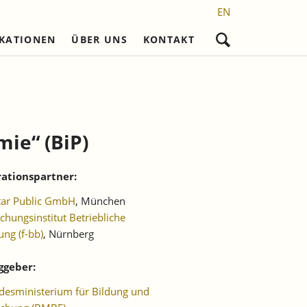
EN
IKATIONEN
ÜBER UNS
KONTAKT
Navigation
überspringen
nd
Nicht referierte Veröffentlichungen
Karriere
Promotionsvorhaben
Wissenschaftliches Personal
Laufende Projekte
Frühere Reihen
l)
Sekretariat
Abgeschlossene
Promotionen
ie“ (BiP)
setzung
Studentische Hilfskräfte,
Praktikantinnen und Praktikanten
ationspartner:
tar Public GmbH
, München
chungsinstitut Betriebliche
ung (f-bb)
, Nürnberg
ggeber:
esministerium für Bildung und