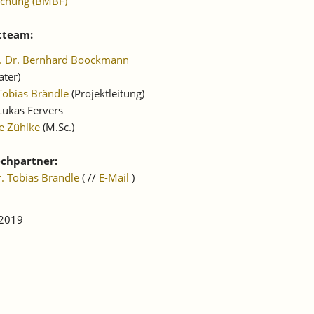
schung (BMBF)
tteam:
f. Dr. Bernhard Boockmann
ater)
Tobias Brändle
(Projektleitung)
Lukas Fervers
e Zühlke
(M.Sc.)
chpartner:
r. Tobias Brändle
( //
E-Mail
)
 2019