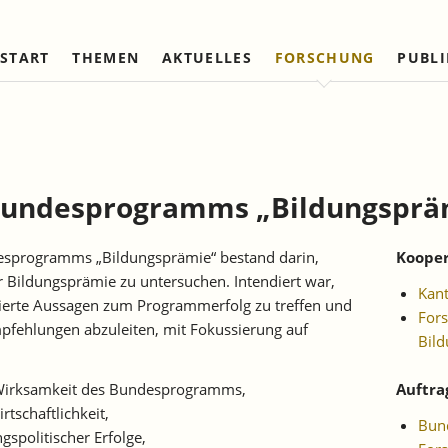
START
THEMEN
AKTUELLES
FORSCHUNG
PUBL
Arbeitsmärkte und Soziale
Institut
Referierte Veröffentlichungen
Unternehmensdynamik u
IAW Netzwerk
Sicherung
Strukturwandel
Vorstand und Kuratorium
Institutionen (national)
Laufende Projekte
Laufende Projekte
IAW-Tätigkeitsberichte
Wissenschaftlicher Beirat
Institutionen (internationa
Abgeschlossene Projekte
Abgeschlossene Projekte
Bundesprogramms „Bildungspräm
Firmenmitglieder
Netzwerk Bessere Rechts
und Bürokratieabbau
Persönliche Mitglieder
desprogramms „Bildungsprämie“ bestand darin,
Kooper
Ehrenmitglieder
der Bildungsprämie zu untersuchen. Intendiert war,
Kan
Satzung
sierte Aussagen zum Programmerfolg zu treffen und
Fors
fehlungen abzuleiten, mit Fokussierung auf
Norbert-Kloten-Preis
Bild
 Wirksamkeit des Bundesprogramms,
Auftra
tschaftlichkeit,
Bund
spolitischer Erfolge,