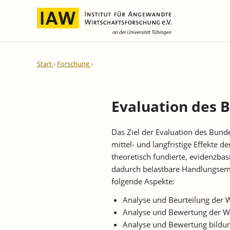
Internationale Integration und
IAW-Gutachten
Team
Start
Forschung
Regionale Entwicklung
Direktoren und Geschäftsführung
Laufende Projekte
IAW-Reihen
Wissenschaftliche Mitarbeiter und
Abgeschlossene Projekte
Mitarbeiterinnen
Evaluation des 
IAW-Diskussionspapiere
Research Fellows
IAW-Kurzberichte
Das Ziel der Evaluation des Bun
Sekretariat und IT
IAW-Forschungsberichte
mittel- und langfristige Effekte 
Studentische Hilfskräfte,
IAW-Policy Reports
theoretisch fundierte, evidenzba
Praktikantinnen und Praktikanten
dadurch belastbare Handlungsemp
IAW-Impulse
folgende Aspekte:
IAW-News
Analyse und Beurteilung der
Analyse und Bewertung der Wir
Analyse und Bewertung bildung