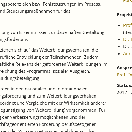
For
ungspotenzialen bzw. Fehlsteuerungen im Prozess,
und Steuerungsmaßnahmen für das
Projek
Pro
ung von Erkenntnissen zur dauerhaften Gestaltung
(Ber
ungsförderung.
Dr. 
Dr. 
ziehen sich auf das Weiterbildungsverhalten, die
Ann
erufliche Entwicklung der Teilnehmenden. Zudem
haftliche Relevanz der geförderten Weiterbildungen im
Anspre
rreichung des Programms (sozialer Ausgleich,
Prof. D
Bildungsbeteiligung).
Status:
den in den nationalen und internationalen
2017 -
ngsförderung und zum Weiterbildungsverhalten
geordnet und Vergleiche mit der Wirksamkeit anderer
e Begünstigung von Weiterbildung) vorgenommen. Für
ng der Verbesserungsmöglichkeiten und der
achfrageorientierten Förderung berufsbezogener
enzen der Wirksamkeit war es unabdingbar, die