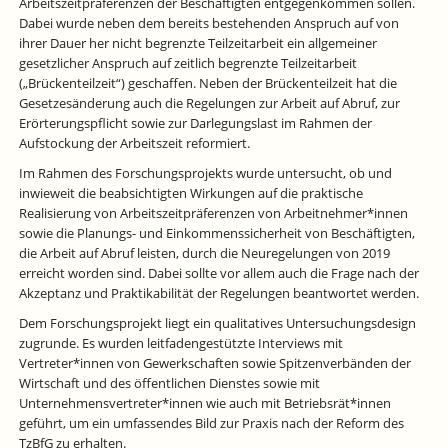
Arbeitszeitpräferenzen der Beschäftigten entgegenkommen sollen.
Dabei wurde neben dem bereits bestehenden Anspruch auf von
ihrer Dauer her nicht begrenzte Teilzeitarbeit ein allgemeiner
gesetzlicher Anspruch auf zeitlich begrenzte Teilzeitarbeit
(„Brückenteilzeit“) geschaffen. Neben der Brückenteilzeit hat die
Gesetzesänderung auch die Regelungen zur Arbeit auf Abruf, zur
Erörterungspflicht sowie zur Darlegungslast im Rahmen der
Aufstockung der Arbeitszeit reformiert.
Im Rahmen des Forschungsprojekts wurde untersucht, ob und
inwieweit die beabsichtigten Wirkungen auf die praktische
Realisierung von Arbeitszeitpräferenzen von Arbeitnehmer*innen
sowie die Planungs- und Einkommenssicherheit von Beschäftigten,
die Arbeit auf Abruf leisten, durch die Neuregelungen von 2019
erreicht worden sind. Dabei sollte vor allem auch die Frage nach der
Akzeptanz und Praktikabilität der Regelungen beantwortet werden.
Dem Forschungsprojekt liegt ein qualitatives Untersuchungsdesign
zugrunde. Es wurden leitfadengestützte Interviews mit
Vertreter*innen von Gewerkschaften sowie Spitzenverbänden der
Wirtschaft und des öffentlichen Dienstes sowie mit
Unternehmensvertreter*innen wie auch mit Betriebsrät*innen
geführt, um ein umfassendes Bild zur Praxis nach der Reform des
TzBfG zu erhalten.