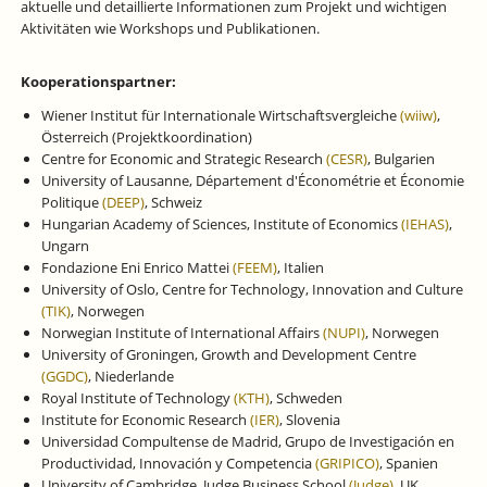
aktuelle und detaillierte Informationen zum Projekt und wichtigen
Aktivitäten wie Workshops und Publikationen.
Kooperationspartner:
Wiener Institut für Internationale Wirtschaftsvergleiche
(wiiw)
,
Österreich (Projektkoordination)
Centre for Economic and Strategic Research
(CESR)
, Bulgarien
University of Lausanne, Département d'Économétrie et Économie
Politique
(DEEP)
, Schweiz
Hungarian Academy of Sciences, Institute of Economics
(IEHAS)
,
Ungarn
Fondazione Eni Enrico Mattei
(FEEM)
, Italien
University of Oslo, Centre for Technology, Innovation and Culture
(TIK)
, Norwegen
Norwegian Institute of International Affairs
(NUPI)
, Norwegen
University of Groningen, Growth and Development Centre
(GGDC)
, Niederlande
Royal Institute of Technology
(KTH)
, Schweden
Institute for Economic Research
(IER)
, Slovenia
Universidad Compultense de Madrid, Grupo de Investigación en
Productividad, Innovación y Competencia
(GRIPICO)
, Spanien
University of Cambridge, Judge Business School
(Judge)
, UK