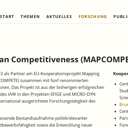
START
THEMEN
AKTUELLES
FORSCHUNG
PUBL
Arbeitsmärkte und Soziale
Institut
Referierte Veröffentlichungen
Unternehmensdynamik u
IAW Netzwerk
Sicherung
Strukturwandel
Vorstand und Kuratorium
Institutionen (national)
Laufende Projekte
Laufende Projekte
IAW-Tätigkeitsberichte
Wissenschaftlicher Beirat
Institutionen (internationa
Abgeschlossene Projekte
Abgeschlossene Projekte
an Competitiveness (MAPCOMPE
Firmenmitglieder
Netzwerk Bessere Rechts
und Bürokratieabbau
Persönliche Mitglieder
013 als Partner am EU-Kooperationsprojekt Mapping
Kooper
Ehrenmitglieder
COMPETE) zusammen mit fünf renommierten
Cent
Satzung
nen. Das Projekt ist aus der bisherigen erfolgreichen
Stud
 des IAW in den Projekten EFIGE und MICRO-DYN
Norbert-Kloten-Preis
Sci
ernational ausgerichtete Forschungstätigkeit des
Bru
Cent
fassende Bestandsaufnahme politikrelevanter
Pari
tbewerbsfähigkeit sowie die Entwicklung neuer
Fond