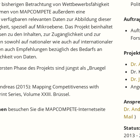
r bisherigen Betrachtung von Wettbewerbsfähigkeit
Poli
 Rahmen von MAPCOMPETE außerdem eine
verfügbaren relevanten Daten zur Abbildung dieser
Auftra
eit, speziell auf Mikroebene. Das Projekt beinhaltet
Auft
n zu den Inhalten, zur Zugänglichkeit und zur
For
n sowohl auf nationaler wie auch auf internationaler
en auch Empfehlungen bezüglich des Bedarfs an
Projek
chkeit von Daten.
Dr. 
ersten Phase des Projekts sind jüngst als „Bruegel
Dr. 
Dr. 
Andreas (2015): Mapping Competitiveness with
Ange
nt Series, Volume XXIII. Brüssel.
Anspre
nen
besuchen Sie die MAPCOMPETE-Internetseite
Dr. An
Mail
)
Status:
2013 -