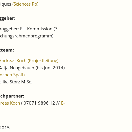
tiques
(Sciences Po)
ggeber:
raggeber: EU-Kommission (7.
schungsrahmenprogramm)
tteam:
Andreas Koch (Projektleitung)
Katja Neugebauer (bis Juni 2014)
Jochen Späth
lika Storz M.Sc.
chpartner:
dreas Koch
( 07071 9896 12 //
E-
 2015