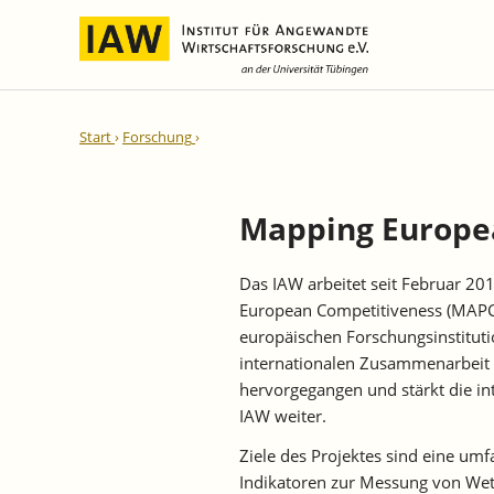
Internationale Integration und
IAW-Gutachten
Team
Start
Forschung
Regionale Entwicklung
Direktoren und Geschäftsführung
Laufende Projekte
IAW-Reihen
Wissenschaftliche Mitarbeiter und
Abgeschlossene Projekte
Mitarbeiterinnen
Mapping Europe
IAW-Diskussionspapiere
Research Fellows
IAW-Kurzberichte
Das IAW arbeitet seit Februar 2
Sekretariat und IT
IAW-Forschungsberichte
European Competitiveness (MAP
Studentische Hilfskräfte,
IAW-Policy Reports
europäischen Forschungsinstitutio
Praktikantinnen und Praktikanten
internationalen Zusammenarbeit
IAW-Impulse
hervorgegangen und stärkt die int
IAW-News
IAW weiter.
Ziele des Projektes sind eine um
Indikatoren zur Messung von Wet