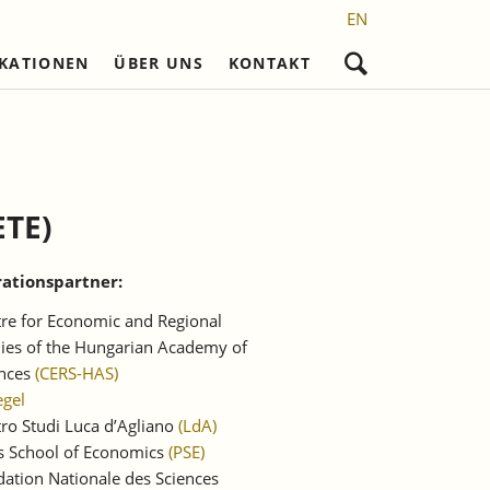
EN
IKATIONEN
ÜBER UNS
KONTAKT
Navigation
überspringen
nd
Nicht referierte Veröffentlichungen
Karriere
Promotionsvorhaben
Wissenschaftliches Personal
Laufende Projekte
Frühere Reihen
l)
Sekretariat
Abgeschlossene
Promotionen
TE)
setzung
Studentische Hilfskräfte,
Praktikantinnen und Praktikanten
ationspartner:
re for Economic and Regional
ies of the Hungarian Academy of
ences
(CERS-HAS)
egel
ro Studi Luca d’Agliano
(LdA)
s School of Economics
(PSE)
ation Nationale des Sciences