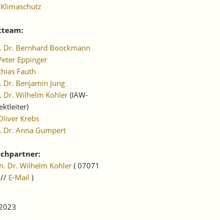
 Klimaschutz
tteam:
f. Dr. Bernhard Boockmann
Peter Eppinger
hias Fauth
. Dr. Benjamin Jung
. Dr. Wilhelm Kohler
(IAW-
ektleiter)
Oliver Krebs
. Dr. Anna Gumpert
chpartner:
m. Dr. Wilhelm Kohler
( 07071
 //
E-Mail
)
 2023