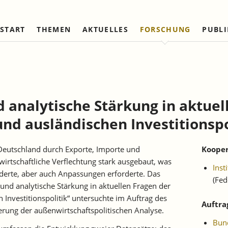
START
THEMEN
AKTUELLES
FORSCHUNG
PUBL
Arbeitsmärkte und Soziale
Institut
Referierte Veröffentlichungen
Unternehmensdynamik u
IAW Netzwerk
Sicherung
Strukturwandel
Vorstand und Kuratorium
Institutionen (national)
Laufende Projekte
Laufende Projekte
IAW-Tätigkeitsberichte
Wissenschaftlicher Beirat
Institutionen (internationa
Abgeschlossene Projekte
Abgeschlossene Projekte
 analytische Stärkung in aktuel
Firmenmitglieder
Netzwerk Bessere Rechts
und Bürokratieabbau
nd ausländischen Investitionspo
Persönliche Mitglieder
Ehrenmitglieder
 Deutschland durch Exporte, Importe und
Kooper
Satzung
 wirtschaftliche Verflechtung stark ausgebaut, was
Inst
Norbert-Kloten-Preis
erte, aber auch Anpassungen erforderte. Das
(Fed
nd analytische Stärkung in aktuellen Fragen der
Investitionspolitik“ untersuchte im Auftrag des
Auftra
ung der außenwirtschaftspolitischen Analyse.
Bund