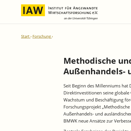
Internationale Integration und
IAW-Gutachten
Team
Start
Forschung
Regionale Entwicklung
Direktoren und Geschäftsführung
Laufende Projekte
IAW-Reihen
Wissenschaftliche Mitarbeiter und
Abgeschlossene Projekte
Mitarbeiterinnen
Methodische und
IAW-Diskussionspapiere
Research Fellows
Außenhandels- u
IAW-Kurzberichte
Sekretariat und IT
IAW-Forschungsberichte
Studentische Hilfskräfte,
Seit Beginn des Millenniums hat
IAW-Policy Reports
Praktikantinnen und Praktikanten
Direktinvestitionen seine globale
IAW-Impulse
Wachstum und Beschäftigung förd
IAW-News
Forschungsprojekt „Methodische u
Außenhandels- und ausländischen 
BMWK neue Ansätze zur Verbesser