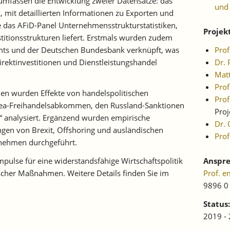
 umfassen die Entwicklung zweier Datensätze: das
und
, mit detaillierten Informationen zu Exporten und
 das AFiD-Panel Unternehmensstrukturstatistiken,
Projek
stitionsstrukturen liefert. Erstmals wurden zudem
mts und der Deutschen Bundesbank verknüpft, was
Pro
rektinvestitionen und Dienstleistungshandel
Dr. 
Matt
Prof
n wurden Effekte von handelspolitischen
Prof
a-Freihandelsabkommen, den Russland-Sanktionen
Proj
 analysiert. Ergänzend wurden empirische
Dr. 
gen von Brexit, Offshoring und ausländischen
Prof
nehmen durchgeführt.
Impulse für eine widerstandsfähige Wirtschaftspolitik
Anspre
ischer Maßnahmen. Weitere Details finden Sie im
Prof. e
9896 0
Status:
2019 -