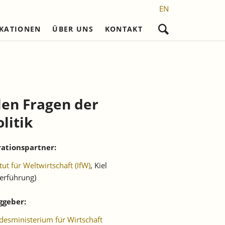
EN
IKATIONEN
ÜBER UNS
KONTAKT
Navigation
überspringen
nd
Nicht referierte Veröffentlichungen
Karriere
Promotionsvorhaben
Wissenschaftliches Personal
Laufende Projekte
Frühere Reihen
l)
Sekretariat
Abgeschlossene
Promotionen
len Fragen der
setzung
Studentische Hilfskräfte,
Praktikantinnen und Praktikanten
litik
ationspartner:
itut für Weltwirtschaft (IfW)
, Kiel
erführung)
ggeber:
esministerium für Wirtschaft