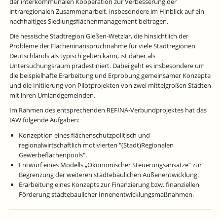
der interkommunalen Kooperation zur Verbesserung der
intraregionalen Zusammenarbeit, insbesondere im Hinblick auf ein
nachhaltiges Siedlungsflächenmanagement beitragen.
Die hessische Stadtregion Gießen-Wetzlar, die hinsichtlich der
Probleme der Flächeninanspruchnahme für viele Stadtregionen
Deutschlands als typisch gelten kann, ist daher als
Untersuchungsraum prädestiniert. Dabei geht es insbesondere um
die beispielhafte Erarbeitung und Erprobung gemeinsamer Konzepte
und die Initiierung von Pilotprojekten von zwei mittelgroßen Städten
mit ihren Umlandgemeinden.
Im Rahmen des entsprechenden REFINA-Verbundprojektes hat das
IAW folgende Aufgaben:
Konzeption eines flächenschutzpolitisch und
regionalwirtschaftlich motivierten "(Stadt)Regionalen
Gewerbeflächenpools".
Entwurf eines Modells „Ökonomischer Steuerungsansätze“ zur
Begrenzung der weiteren städtebaulichen Außenentwicklung.
Erarbeitung eines Konzepts zur Finanzierung bzw. finanziellen
Förderung städtebaulicher Innenentwicklungsmaßnahmen.