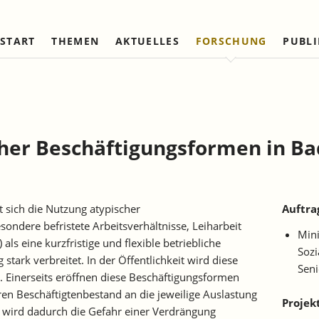
START
THEMEN
AKTUELLES
FORSCHUNG
PUBL
Arbeitsmärkte und Soziale
Institut
Referierte Veröffentlichungen
Unternehmensdynamik u
IAW Netzwerk
Sicherung
Strukturwandel
Vorstand und Kuratorium
Institutionen (national)
Laufende Projekte
Laufende Projekte
IAW-Tätigkeitsberichte
Wissenschaftlicher Beirat
Institutionen (internationa
Abgeschlossene Projekte
Abgeschlossene Projekte
her Beschäftigungsformen in Ba
Firmenmitglieder
Netzwerk Bessere Rechts
und Bürokratieabbau
Persönliche Mitglieder
Ehrenmitglieder
t sich die Nutzung atypischer
Auftra
Satzung
sondere befristete Arbeitsverhältnisse, Leiharbeit
Mini
Norbert-Kloten-Preis
als eine kurzfristige und flexible betriebliche
Sozi
 stark verbreitet. In der Öffentlichkeit wird diese
Sen
. Einerseits eröffnen diese Beschäftigungsformen
ren Beschäftigtenbestand an die jeweilige Auslastung
Projek
 wird dadurch die Gefahr einer Verdrängung