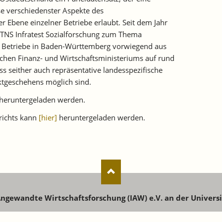
e verschiedenster Aspekte des
r Ebene einzelner Betriebe erlaubt. Seit dem Jahr
 TNS Infratest Sozialforschung zum Thema
n Betriebe in Baden-Württemberg vorwiegend aus
chen Finanz- und Wirtschaftsministeriums auf rund
ss seither auch repräsentative landesspezifische
ktgeschehens möglich sind.
heruntergeladen werden.
richts kann
[hier]
heruntergeladen werden.
 Angewandte Wirtschaftsforschung (IAW) e.V. an der Univers
senstr. 73 | 72072 Tübingen | Tel: +49 7071 9896-0 | E-Mail:
ia