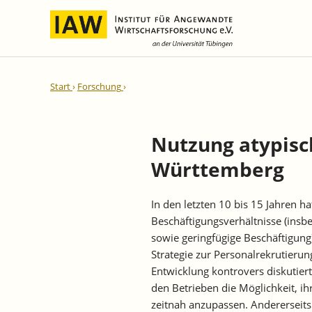
Internationale Integration und
IAW-Gutachten
Team
Start
Forschung
Regionale Entwicklung
Direktoren und Geschäftsführung
Laufende Projekte
IAW-Reihen
Wissenschaftliche Mitarbeiter und
Abgeschlossene Projekte
Mitarbeiterinnen
Nutzung atypisc
IAW-Diskussionspapiere
Research Fellows
Württemberg
IAW-Kurzberichte
Sekretariat und IT
IAW-Forschungsberichte
Studentische Hilfskräfte,
In den letzten 10 bis 15 Jahren ha
IAW-Policy Reports
Praktikantinnen und Praktikanten
Beschäftigungsverhältnisse (insbe
IAW-Impulse
sowie geringfügige Beschäftigung) 
IAW-News
Strategie zur Personalrekrutierung
Entwicklung kontrovers diskutiert
den Betrieben die Möglichkeit, ih
zeitnah anzupassen. Andererseits