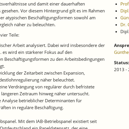
itsverhältnisse und damit einer dauerhaften
Pro
 gesehen. Vor diesem Hintergrund gilt es im Rahmen
Dipl
 der atypischen Beschäftigungsformen sowohl am
Günt
rgleich näher zu beleuchten.
Dr. 
Dipl
vier Teile:
pischer Arbeit analysiert. Dabei wird insbesondere der
Anspre
. es wird ein stärkerer Fokus auf den
Günthe
 Beschäftigungsformen zu den Arbeitsbedingungen
Status:
gt.
2013 -
twicklung der Zeitarbeit zwischen Expansion,
ndestlohnregulierung näher beleuchtet.
s eine Verdrängung von regulärer durch befristete
n längeren Zeitraum hinweg näher untersucht.
ine Analyse betrieblicher Determinanten für
ften in reguläre Beschäftigung.
bspanel. Mit dem IAB-Betriebspanel existiert seit
 Ostdeutschland ein Paneldatensatz, der eine