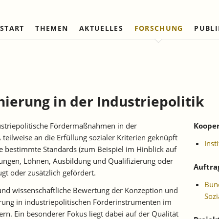
START
THEMEN
AKTUELLES
FORSCHUNG
PUBL
Arbeitsmärkte und Soziale
Institut
Referierte Veröffentlichungen
Unternehmensdynamik u
IAW Netzwerk
Sicherung
Strukturwandel
Vorstand und Kuratorium
Institutionen (national)
Laufende Projekte
Laufende Projekte
IAW-Tätigkeitsberichte
Wissenschaftlicher Beirat
Institutionen (internationa
Abgeschlossene Projekte
Abgeschlossene Projekte
nierung in der Industriepolitik
Firmenmitglieder
Netzwerk Bessere Rechts
und Bürokratieabbau
Persönliche Mitglieder
ustriepolitische Fördermaßnahmen in der
Kooper
Ehrenmitglieder
ilweise an die Erfüllung sozialer Kriterien geknüpft
Inst
Satzung
 bestimmte Standards (zum Beispiel im Hinblick auf
gungen, Löhnen, Ausbildung und Qualifizierung oder
Norbert-Kloten-Preis
Auftra
t oder zusätzlich gefördert.
Bund
t und wissenschaftliche Bewertung der Konzeption und
Sozi
rung in industriepolitischen Förderinstrumenten im
ern. Ein besonderer Fokus liegt dabei auf der Qualität