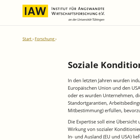
Internationale Integration und
IAW-Gutachten
Team
Start
Forschung
Regionale Entwicklung
Direktoren und Geschäftsführung
Laufende Projekte
IAW-Reihen
Wissenschaftliche Mitarbeiter und
Abgeschlossene Projekte
Mitarbeiterinnen
Soziale Konditio
IAW-Diskussionspapiere
Research Fellows
IAW-Kurzberichte
In den letzten Jahren wurden ind
Sekretariat und IT
IAW-Forschungsberichte
Europäischen Union und den USA te
Studentische Hilfskräfte,
IAW-Policy Reports
oder es wurden Unternehmen, die
Praktikantinnen und Praktikanten
Standortgarantien, Arbeitsbedin
IAW-Impulse
Mitbestimmung) erfüllen, bevorzug
IAW-News
Die Expertise soll eine Übersich
Wirkung von sozialer Konditionie
In- und Ausland (EU und USA) lief