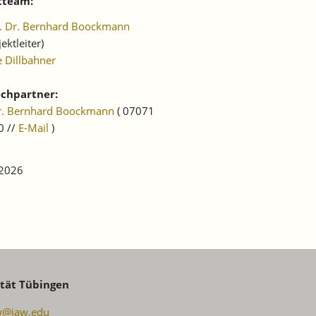
tteam:
f. Dr. Bernhard Boockmann
jektleiter)
e Dillbahner
chpartner:
Dr. Bernhard Boockmann
( 07071
0 //
E-Mail
)
 2026
ität Tübingen
w@iaw.edu