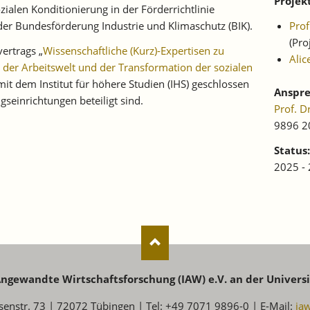
Projek
ialen Konditionierung in der Förderrichtlinie
der Bundesförderung Industrie und Klimaschutz (BIK).
Pro
(Pro
vertrags „
Wissenschaftliche (Kurz)-Expertisen zu
Alic
, der Arbeitswelt und der Transformation der sozialen
it dem Institut für höhere Studien (IHS) geschlossen
Anspre
seinrichtungen beteiligt sind.
Prof. 
9896 2
Status:
2025 -
 Angewandte Wirtschaftsforschung (IAW) e.V. an der Univers
senstr. 73 | 72072 Tübingen | Tel: +49 7071 9896-0 | E-Mail:
ia