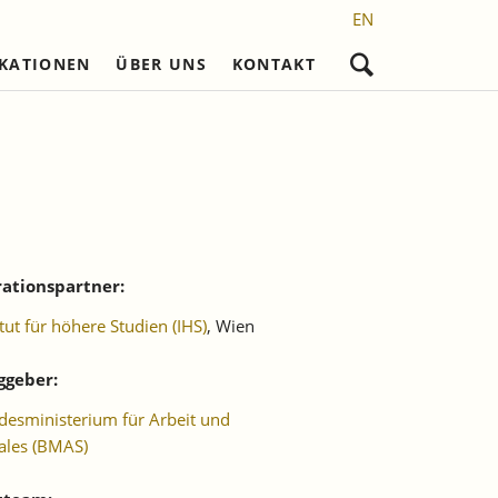
EN
IKATIONEN
ÜBER UNS
KONTAKT
Navigation
überspringen
nd
Nicht referierte Veröffentlichungen
Karriere
Promotionsvorhaben
Wissenschaftliches Personal
Laufende Projekte
Frühere Reihen
l)
Sekretariat
Abgeschlossene
Promotionen
setzung
Studentische Hilfskräfte,
Praktikantinnen und Praktikanten
ationspartner:
itut für höhere Studien (IHS)
, Wien
ggeber:
esministerium für Arbeit und
ales (BMAS)