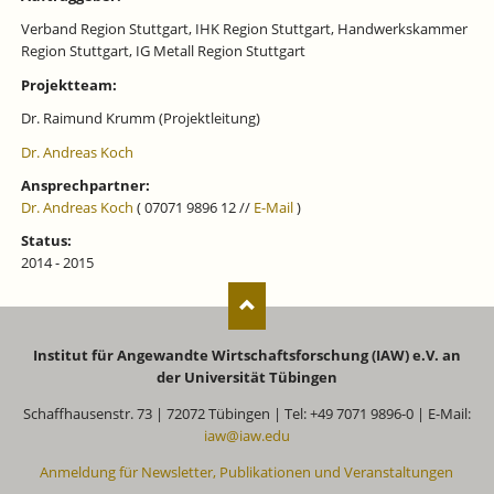
Verband Region Stuttgart, IHK Region Stuttgart, Handwerkskammer
Region Stuttgart, IG Metall Region Stuttgart
Projektteam:
Dr. Raimund Krumm (Projektleitung)
Dr. Andreas Koch
Ansprechpartner:
Dr. Andreas Koch
( 07071 9896 12 //
E-Mail
)
Status:
2014 - 2015
Institut für Angewandte Wirtschaftsforschung (IAW) e.V. an
der Universität Tübingen
Schaffhausenstr. 73 | 72072 Tübingen | Tel: +49 7071 9896-0 | E-Mail:
iaw@iaw.edu
Anmeldung für Newsletter, Publikationen und Veranstaltungen