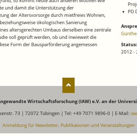
rund, so kommt heute auch anderen Motiven wie
Proj
e und damit die Unterstützung der
PD D
zung der Altersvorsorge durch mietfreies Wohnen,
 beziehungsweise ökologischen Sanierung
Anspre
nes altersgerechten Umbaus derselben eine zentrale
Günthe
ie soll geprüft werden, ob und inwieweit die
 diese Form der Bausparförderung angemessen
Status:
2012 -
 Angewandte Wirtschaftsforschung (IAW) e.V. an der Univers
senstr. 73 | 72072 Tübingen | Tel: +49 7071 9896-0 | E-Mail:
ia
Anmeldung für Newsletter, Publikationen und Veranstaltungen