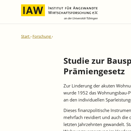
Internationale Integration und
IAW-Gutachten
Team
Start
Forschung
Regionale Entwicklung
Direktoren und Geschäftsführung
Laufende Projekte
IAW-Reihen
Wissenschaftliche Mitarbeiter und
Abgeschlossene Projekte
Mitarbeiterinnen
Studie zur Bau
IAW-Diskussionspapiere
Research Fellows
Prämiengesetz
IAW-Kurzberichte
Sekretariat und IT
IAW-Forschungsberichte
Studentische Hilfskräfte,
Zur Linderung der akuten Wohnun
IAW-Policy Reports
Praktikantinnen und Praktikanten
wurde 1952 das Wohnungsbau-Prä
IAW-Impulse
an den individuellen Sparleistung
IAW-News
Dieses finanzpolitische Instrume
mehrfach revidiert und auch die 
letzten Jahrzehnten gewandelt. S