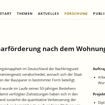
START
THEMEN
AKTUELLES
FORSCHUNG
PUBL
Arbeitsmärkte und Soziale
Institut
Referierte Veröffentlichungen
Unternehmensdynamik u
IAW Netzwerk
Sicherung
Strukturwandel
Vorstand und Kuratorium
Institutionen (national)
Laufende Projekte
Laufende Projekte
IAW-Tätigkeitsberichte
Wissenschaftlicher Beirat
Institutionen (internationa
Abgeschlossene Projekte
Abgeschlossene Projekte
sparförderung nach dem Wohnun
Firmenmitglieder
Netzwerk Bessere Rechts
und Bürokratieabbau
Persönliche Mitglieder
Ehrenmitglieder
gsknappheit im Deutschland der Nachkriegszeit
Auftra
Satzung
miengesetz verabschiedet, wonach sich der Staat
Arbe
Norbert-Kloten-Preis
en der Bausparer in bestimmter Form beteiligt.
Wür
nt wurde im Laufe seines 50-jährigen Bestehens
damit verfolgten Zielsetzungen haben sich in den
Projek
tand zunächst die quantitative Verbesserung der
Dipl