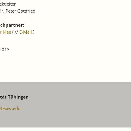
ektleiter
r. Peter Gottfried
chpartner:
r Klee
( //
E-Mail
)
 2013
ität Tübingen
w@iaw.edu