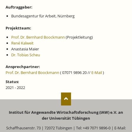
Auftraggeber:
Bundesagentur für Arbeit, Nürnberg
Projektteam:
Prof. Dr. Bernhard Boockmann
(Projektleitung)
René Kalweit
Anastasia Maier
Dr. Tobias Scheu
Ansprechpartner:
Prof. Dr. Bernhard Boockmann
( 07071 9896 20 //
E-Mail
)
Status:
2021 - 2022
Institut für Angewandte Wirtschaftsforschung (IAW) e.V. an
der Universität Tübingen
Schaffhausenstr. 73 | 72072 Tübingen | Tel: +49 7071 9896-0 | E-Mail: