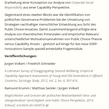
Erarbeitung einer Konzeption zur Analyse von
Corporate Social
Responsibility
aus einer Capability-Perspektive.
Gegenstand eines zweiten Blocks war die Identifikation von
politischen Governance-Problemen bei der Umsetzung von
Strategien nachhaltiger menschlicher Entwicklung aus Sicht des
Public Choice-Ansatzes. Damit zusammenhängend erfolgte eine
Analyse von theoretischen Potenzialen und empirischer Relevanz
unterschiedlicher Motivationsannahmen von Public Choice-Theorie
versus Capability-Ansatz – gestützt auf einige für das neue SOEP-
Innovations-Sample speziell entwickelte Fragemodule.
Veröffentlichungen:
Jürgen Volkert / Friedrich Schneider
A Literature Survey of Disaggregating General Wellbeing: Empirical
Capability Approach Assessments of Young and Old Generations in Affluent
Countries, Sociology Study, 2012, Vol. 2, No. 6, 397-416
Raimund Krumm / Matthias Seckler / Jürgen Volkert
Möglichkeiten und Grenzen der politischen Realisierbarkeit intra- und
intergenerativer Gerechtigkeit: eine Public Choice-Perspektive, 2014,
Entwurf, erscheint als GeNECA dp