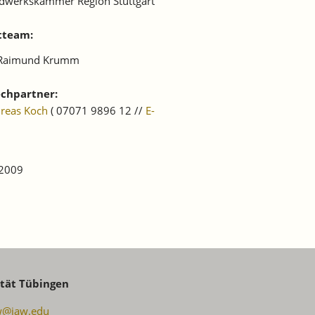
dwerkskammer Region Stuttgart
tteam:
 Raimund Krumm
chpartner:
dreas Koch
( 07071 9896 12 //
E-
 2009
ität Tübingen
w@iaw.edu