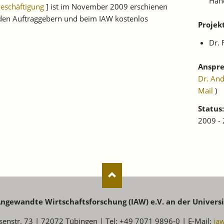
Han
Beschäftigung
] ist im November 2009 erschienen
i den Auftraggebern und beim IAW kostenlos
Projek
Dr.
Anspre
Dr. An
Mail
)
Status:
2009 -
 Angewandte Wirtschaftsforschung (IAW) e.V. an der Univers
senstr. 73 | 72072 Tübingen | Tel: +49 7071 9896-0 | E-Mail:
ia