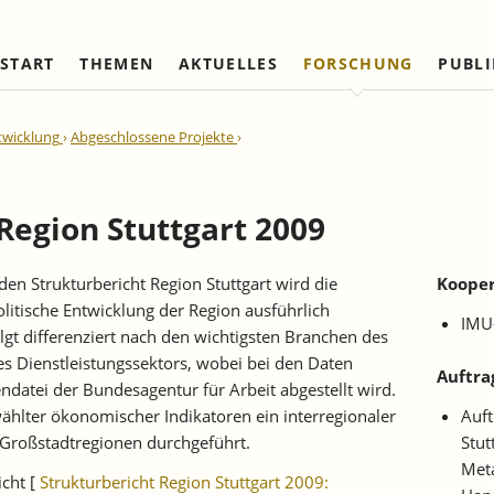
START
THEMEN
AKTUELLES
FORSCHUNG
PUBL
Arbeitsmärkte und Soziale
Institut
Referierte Veröffentlichungen
Unternehmensdynamik u
IAW Netzwerk
twicklung
Abgeschlossene Projekte
Sicherung
Strukturwandel
Vorstand und Kuratorium
Institutionen (national)
Laufende Projekte
Laufende Projekte
IAW-Tätigkeitsberichte
Wissenschaftlicher Beirat
Institutionen (internationa
Abgeschlossene Projekte
Abgeschlossene Projekte
Region Stuttgart 2009
Firmenmitglieder
Netzwerk Bessere Rechts
und Bürokratieabbau
Persönliche Mitglieder
den Strukturbericht Region Stuttgart wird die
Kooper
Ehrenmitglieder
litische Entwicklung der Region ausführlich
IMU-
Satzung
lgt differenziert nach den wichtigsten Branchen des
 Dienstleistungssektors, wobei bei den Daten
Norbert-Kloten-Preis
Auftra
ndatei der Bundesagentur für Arbeit abgestellt wird.
hlter ökonomischer Indikatoren ein interregionaler
Auft
 Großstadtregionen durchgeführt.
Stut
Meta
icht [
Strukturbericht Region Stuttgart 2009: