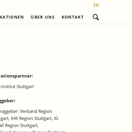
EN
IKATIONEN
ÜBER UNS
KONTAKT
Navigation
überspringen
nd
Nicht referierte Veröffentlichungen
Karriere
Promotionsvorhaben
Wissenschaftliches Personal
Laufende Projekte
Frühere Reihen
l)
Sekretariat
Abgeschlossene
Promotionen
setzung
Studentische Hilfskräfte,
Praktikantinnen und Praktikanten
ationspartner:
Institut Stuttgart
ggeber:
raggeber: Verband Region
tgart, IHK Region Stuttgart, IG
ll Region Stuttgart,