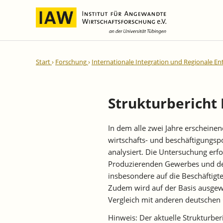
Internationale Integration und
IAW-Gutachten
Team
Start
Forschung
Internationale Integration und Regionale En
Regionale Entwicklung
Direktoren und Geschäftsführung
Laufende Projekte
IAW-Reihen
Wissenschaftliche Mitarbeiter und
Abgeschlossene Projekte
Mitarbeiterinnen
Strukturbericht 
IAW-Diskussionspapiere
Research Fellows
IAW-Kurzberichte
In dem alle zwei Jahre erscheinen
Sekretariat und IT
IAW-Forschungsberichte
wirtschafts- und beschäftigungspo
Studentische Hilfskräfte,
IAW-Policy Reports
analysiert. Die Untersuchung erfo
Praktikantinnen und Praktikanten
Produzierenden Gewerbes und des
IAW-Impulse
insbesondere auf die Beschäftigte
IAW-News
Zudem wird auf der Basis ausgewä
Vergleich mit anderen deutschen
Hinweis: Der aktuelle Strukturber