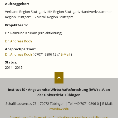
Auftraggeber:
Verband Region Stuttgart, IHK Region Stuttgart, Handwerkskammer
Region Stuttgart, IG Metall Region Stuttgart
Projektteam:
Dr. Raimund Krumm (Projektleitung)
Dr. Andreas Koch
Ansprechpartner:
Dr. Andreas Koch
( 07071 9896 12 //
E-Mail
)
Status:
2014 - 2015
Institut für Angewandte Wirtschaftsforschung (IAW) e.V. an
der Universität Tübingen
Schaffhausenstr. 73 | 72072 Tübingen | Tel: +49 7071 9896-0 | E-Mail:
iaw@iaw.edu
Anmeldung für Newsletter, Publikationen und Veranstaltungen