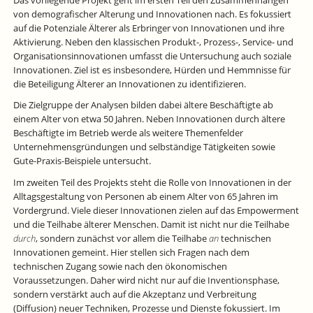
Das vorliegende Projekt geht im ersten Teil den Zusammenhängen
von demografischer Alterung und Innovationen nach. Es fokussiert
auf die Potenziale Älterer als Erbringer von Innovationen und ihre
Aktivierung. Neben den klassischen Produkt-, Prozess-, Service- und
Organisationsinnovationen umfasst die Untersuchung auch soziale
Innovationen. Ziel ist es insbesondere, Hürden und Hemmnisse für
die Beteiligung Älterer an Innovationen zu identifizieren.
Die Zielgruppe der Analysen bilden dabei ältere Beschäftigte ab
einem Alter von etwa 50 Jahren. Neben Innovationen durch ältere
Beschäftigte im Betrieb werde als weitere Themenfelder
Unternehmensgründungen und selbständige Tätigkeiten sowie
Gute-Praxis-Beispiele untersucht.
Im zweiten Teil des Projekts steht die Rolle von Innovationen in der
Alltagsgestaltung von Personen ab einem Alter von 65 Jahren im
Vordergrund. Viele dieser Innovationen zielen auf das Empowerment
und die Teilhabe älterer Menschen. Damit ist nicht nur die Teilhabe
durch
, sondern zunächst vor allem die Teilhabe
an
technischen
Innovationen gemeint. Hier stellen sich Fragen nach dem
technischen Zugang sowie nach den ökonomischen
Voraussetzungen. Daher wird nicht nur auf die Inventionsphase,
sondern verstärkt auch auf die Akzeptanz und Verbreitung
(Diffusion) neuer Techniken, Prozesse und Dienste fokussiert. Im