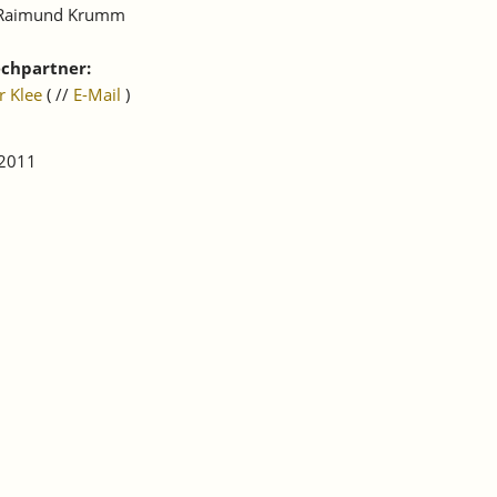
 Raimund Krumm
chpartner:
r Klee
( //
E-Mail
)
 2011