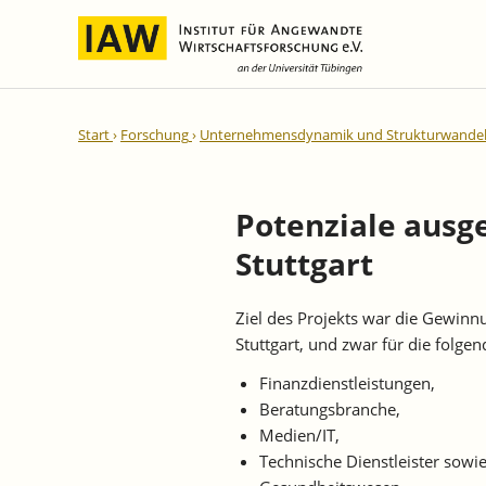
Internationale Integration und
IAW-Gutachten
Team
Start
Forschung
Unternehmensdynamik und Strukturwande
Regionale Entwicklung
Direktoren und Geschäftsführung
Laufende Projekte
IAW-Reihen
Wissenschaftliche Mitarbeiter und
Abgeschlossene Projekte
Mitarbeiterinnen
Potenziale ausg
IAW-Diskussionspapiere
Research Fellows
Stuttgart
IAW-Kurzberichte
Sekretariat und IT
IAW-Forschungsberichte
Studentische Hilfskräfte,
Ziel des Projekts war die Gewinnu
IAW-Policy Reports
Praktikantinnen und Praktikanten
Stuttgart, und zwar für die folge
IAW-Impulse
Finanzdienstleistungen,
IAW-News
Beratungsbranche,
Medien/IT,
Technische Dienstleister sowi