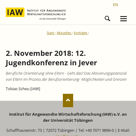
EN
Start
Aktuelles
Vorträge
2. November 2018: 12.
Jugendkonferenz in Jever
Berufliche Orientierung ohne Eltern - Geht das? Das Aktivierungspotenzial
von Eltern im Prozess der Berufsorientierung- Möglichkeiten und Grenzen
Tobias Scheu [IAW]
Institut für Angewandte Wirtschaftsforschung (IAW) e.V. an
der Universität Tübingen
Schaffhausenstr. 73 | 72072 Tübingen | Tel: +49 7071 9896-0 | E-Mail: