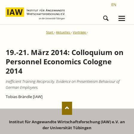
EN
Start
Aktuelles
Vorträge
19.-21. März 2014: Colloquium on
Personnel Economics Cologne
2014
Inefficient Training Reciprocity.
Evidence on Presenteeism Behaviour of
German Employees.
Tobias Brändle [IAW]
Institut für Angewandte Wirtschaftsforschung (IAW) e.V. an
der Universität Tübingen