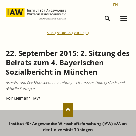
EN
Start
Aktuelles
Vorträge
22. September 2015: 2. Sitzung des
Beirats zum 4. Bayerischen
Sozialbericht in München
Armuts- und Reichtumsberichterstattung – Historische Hintergründe und
aktuelle Konzepte.
Rolf Kleimann [IAW]
Institut für Angewandte Wirtschaftsforschung (IAW) e.V. an
der Universität Tübingen