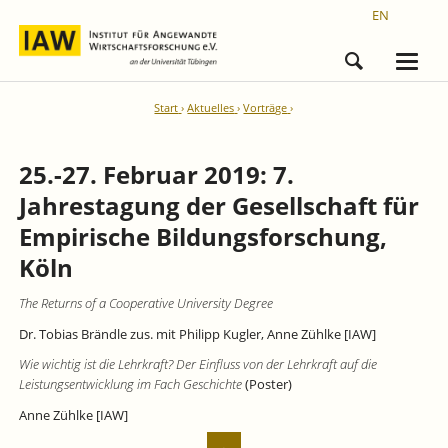
EN
Start
Aktuelles
Vorträge
25.-27. Februar 2019: 7.
Jahrestagung der Gesellschaft für
Empirische Bildungsforschung,
Köln
The Returns of a Cooperative University Degree
Dr. Tobias Brändle zus. mit Philipp Kugler, Anne Zühlke [IAW]
Wie wichtig ist die Lehrkraft? Der Einfluss von der Lehrkraft auf die
Leistungsentwicklung im Fach Geschichte
(Poster)
Anne Zühlke [IAW]