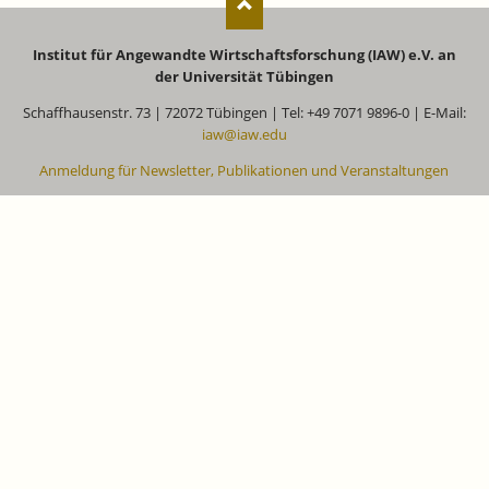
Institut für Angewandte Wirtschaftsforschung (IAW) e.V. an
der Universität Tübingen
Schaffhausenstr. 73 | 72072 Tübingen | Tel: +49 7071 9896-0 | E-Mail:
iaw@iaw.edu
Anmeldung für Newsletter, Publikationen und Veranstaltungen