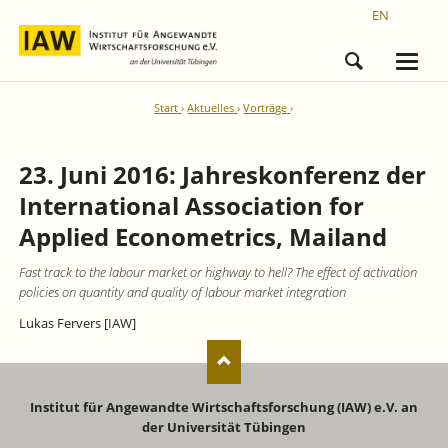
EN
Start
Aktuelles
Vorträge
23. Juni 2016: Jahreskonferenz der
International Association for
Applied Econometrics, Mailand
Fast track to the labour market or highway to hell? The effect of activation
policies on quantity and quality of labour market integration
Lukas Fervers [IAW]
Institut für Angewandte Wirtschaftsforschung (IAW) e.V. an
der Universität Tübingen