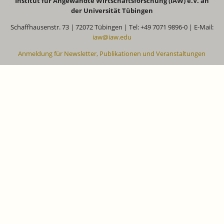
Institut für Angewandte Wirtschaftsforschung (IAW) e.V. an
der Universität Tübingen
Schaffhausenstr. 73 | 72072 Tübingen | Tel: +49 7071 9896-0 | E-Mail:
iaw@iaw.edu
Anmeldung für Newsletter, Publikationen und Veranstaltungen