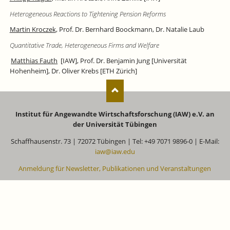
Heterogeneous Reactions to Tightening Pension Reforms
Martin Kroczek
, Prof. Dr. Bernhard Boockmann, Dr. Natalie Laub
Quantitative Trade, Heterogeneous Firms and Welfare
Matthias Fauth
[IAW], Prof. Dr. Benjamin Jung [Universität
Hohenheim], Dr. Oliver Krebs [ETH Zürich]
Institut für Angewandte Wirtschaftsforschung (IAW) e.V. an
der Universität Tübingen
Schaffhausenstr. 73 | 72072 Tübingen | Tel: +49 7071 9896-0 | E-Mail:
iaw@iaw.edu
Anmeldung für Newsletter, Publikationen und Veranstaltungen