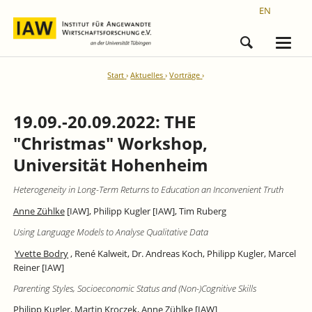
EN
Start
Aktuelles
Vorträge
19.09.-20.09.2022: THE
"Christmas" Workshop,
Universität Hohenheim
Heterogeneity in Long-Term Returns to Education an Inconvenient Truth
Anne Zühlke
[
IAW], Philipp Kugler [IAW], Tim Ruberg
Using Language Models to Analyse Qualitative Data
Yvette Bodry
,
René Kalweit, Dr. Andreas Koch, Philipp Kugler,
Marcel
Reiner [IAW]
Parenting Styles, Socioeconomic Status and (Non-)Cognitive Skills
Philipp Kugler
, Martin Kroczek, Anne Zühlke [IAW]