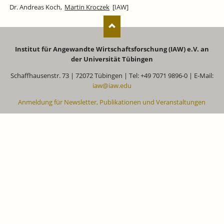
Dr. Andreas Koch,
Martin Kroczek
[IAW]
Institut für Angewandte Wirtschaftsforschung (IAW) e.V. an
der Universität Tübingen
Schaffhausenstr. 73 | 72072 Tübingen | Tel: +49 7071 9896-0 | E-Mail:
iaw@iaw.edu
Anmeldung für Newsletter, Publikationen und Veranstaltungen