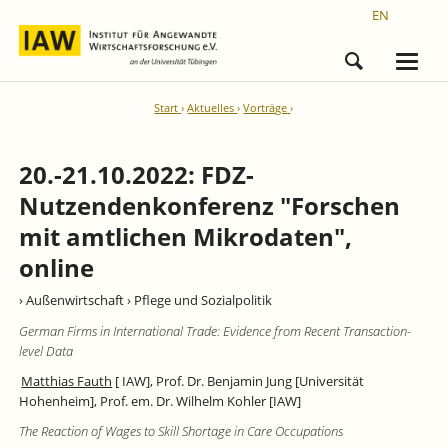
EN
Start
Aktuelles
Vorträge
20.-21.10.2022: FDZ-
Nutzendenkonferenz "Forschen
mit amtlichen Mikrodaten",
online
› Außenwirtschaft
› Pflege und Sozialpolitik
German Firms in International Trade: Evidence from Recent Transaction-
level Data
Matthias Fauth
[ IAW], Prof. Dr. Benjamin Jung [Universität
Hohenheim], Prof. em. Dr. Wilhelm Kohler [IAW]
The Reaction of Wages to Skill Shortage in Care Occupations