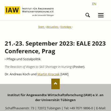
EN
Start
Aktuelles
Vorträge
21.-23. September 2023: EALE 2023
Conference, Prag
› Pflege und Sozialpolitik
The Reaction of Wages to Skill Shortage in Nursing
(Poster).
Dr. Andreas Koch und
Martin Kroczek
[IAW]
Institut für Angewandte Wirtschaftsforschung (IAW) e.V. an
der Universität Tübingen
Schaffhausenstr. 73 | 72072 Tübingen | Tel: +49 7071 9896-0 | E-Mail: