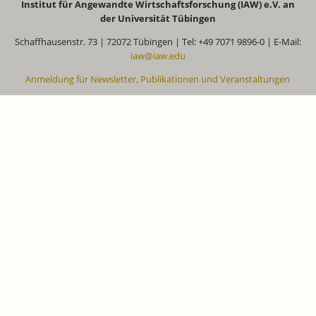
Institut für Angewandte Wirtschaftsforschung (IAW) e.V. an
der Universität Tübingen
Schaffhausenstr. 73 | 72072 Tübingen | Tel: +49 7071 9896-0 | E-Mail:
iaw@iaw.edu
Anmeldung für Newsletter, Publikationen und Veranstaltungen