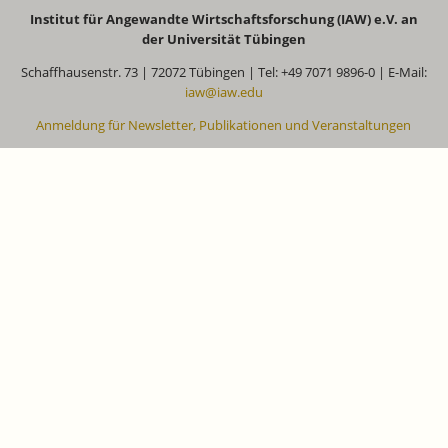
Institut für Angewandte Wirtschaftsforschung (IAW) e.V. an
der Universität Tübingen
Schaffhausenstr. 73 | 72072 Tübingen | Tel: +49 7071 9896-0 | E-Mail:
iaw@iaw.edu
Anmeldung für Newsletter, Publikationen und Veranstaltungen