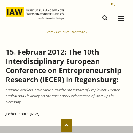
EN
Start
Aktuelles
Vorträge
15. Februar 2012: The 10th
Interdisciplinary European
Conference on Entrepreneurship
Research (IECER) in Regensburg:
Capable Workers, Favorable Growth? The Impact of Employees' Human
Capital and Flexibility on the Post-Entry Performance of Start-ups in
Germany.
Jochen Späth [IAW]