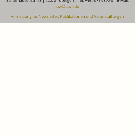
Schaffhausenstr. 73 | 72072 Tübingen | Tel: +49 7071 9896-0 | E-Mail:
iaw@iaw.edu
Anmeldung für Newsletter, Publikationen und Veranstaltungen