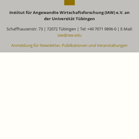
Institut für Angewandte Wirtschaftsforschung (IAW) e.V. an
der Universität Tübingen
Schaffhausenstr. 73 | 72072 Tübingen | Tel: +49 7071 9896-0 | E-Mail:
iaw@iaw.edu
Anmeldung für Newsletter, Publikationen und Veranstaltungen