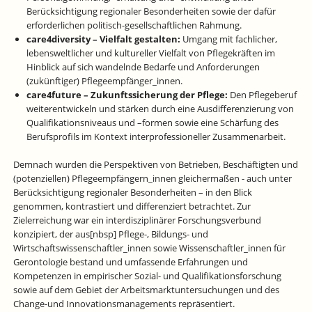
Berücksichtigung regionaler Besonderheiten sowie der dafür
erforderlichen politisch-gesellschaftlichen Rahmung.
care4diversity – Vielfalt gestalten:
Umgang mit fachlicher,
lebensweltlicher und kultureller Vielfalt von Pflegekräften im
Hinblick auf sich wandelnde Bedarfe und Anforderungen
(zukünftiger) Pflegeempfänger_innen.
care4future – Zukunftssicherung der Pflege:
Den Pflegeberuf
weiterentwickeln und stärken durch eine Ausdifferenzierung von
Qualifikationsniveaus und –formen sowie eine Schärfung des
Berufsprofils im Kontext interprofessioneller Zusammenarbeit.
Demnach wurden die Perspektiven von Betrieben, Beschäftigten und
(potenziellen) Pflegeempfängern_innen gleichermaßen - auch unter
Berücksichtigung regionaler Besonderheiten – in den Blick
genommen, kontrastiert und differenziert betrachtet. Zur
Zielerreichung war ein interdisziplinärer Forschungsverbund
konzipiert, der aus[nbsp] Pflege-, Bildungs- und
Wirtschaftswissenschaftler_innen sowie Wissenschaftler_innen für
Gerontologie bestand und umfassende Erfahrungen und
Kompetenzen in empirischer Sozial- und Qualifikationsforschung
sowie auf dem Gebiet der Arbeitsmarktuntersuchungen und des
Change-und Innovationsmanagements repräsentiert.