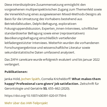
Diese interdisziplinäre Zusammensetzung ermöglicht den
vorgesehenen multiperspektivischen Zugang zum Themenfeld sowie
die Verwirklichung eines ausgewiesenen Mixed-Methods-Designs als
Basis für die Umsetzung des Vorhabens bestehend aus
Betriebsfallstudien, Delphi-Befragung, explorativen
Fokusgruppendiskussion, Experten_innen-Interviews, schriftlicher
standardisierter Befragung sowie einer (repräsentativen)
Bevölkerungsbefragung einschließlich vertiefender
leitfadengestützter Interviews. Weiterhin wurden die vorhandenen
Forschungsergebnisse und wissenschaftliche Literatur sowie
sekundärstatistische Daten umfassend analysiert.
Das ZAFH care4care wurde erfolgreich evaluiert und bis Januar 2022
verlängert.
Publikationen:
Janka Höld,
Jochen Späth
, Cornelia Kricheldorff:
What makes them
happy? Professional care-givers’ job satisfaction.
Zeitschrift für
Gerontologie und Geriatrie
53,
655–662 (2020).
https://doi.org/10.1007/s00391-020-01759-6
Mehr über das IAW-Teilprojekt