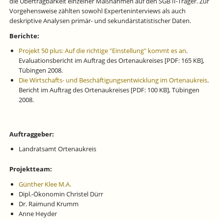
die Übertragbarkeit einzelner Maßnahmen auf den SGB II-Träger. Zur
Vorgehensweise zählten sowohl Experteninterviews als auch
deskriptive Analysen primär- und sekundärstatistischer Daten.
Berichte:
Projekt 50 plus: Auf die richtige "Einstellung" kommt es an
.
Evaluationsbericht im Auftrag des Ortenaukreises [PDF: 165 KB],
Tübingen 2008.
Die Wirtschafts- und Beschäftigungsentwicklung im Ortenaukreis
.
Bericht im Auftrag des Ortenaukreises [PDF: 100 KB], Tübingen
2008.
Auftraggeber:
Landratsamt Ortenaukreis
Projektteam:
Günther Klee M.A.
Dipl.-Ökonomin Christel Dürr
Dr. Raimund Krumm
Anne Heyder