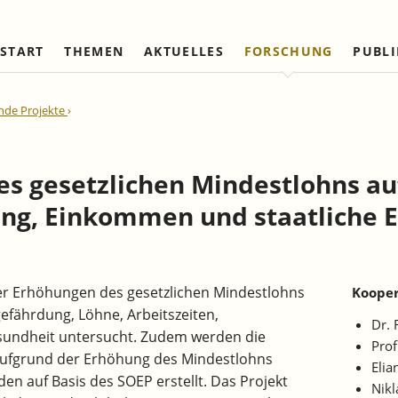
START
THEMEN
AKTUELLES
FORSCHUNG
PUBL
Arbeitsmärkte und Soziale
Institut
Referierte Veröffentlichungen
Unternehmensdynamik u
IAW Netzwerk
nde Projekte
Sicherung
Strukturwandel
Vorstand und Kuratorium
Institutionen (national)
Laufende Projekte
Laufende Projekte
IAW-Tätigkeitsberichte
Wissenschaftlicher Beirat
Institutionen (internationa
Abgeschlossene Projekte
Abgeschlossene Projekte
s gesetzlichen Mindestlohns au
Firmenmitglieder
Netzwerk Bessere Rechts
und Bürokratieabbau
ng, Einkommen und staatliche 
Persönliche Mitglieder
Ehrenmitglieder
Satzung
der Erhöhungen des gesetzlichen Mindestlohns
Kooper
Norbert-Kloten-Preis
efährdung, Löhne, Arbeitszeiten,
Dr. 
esundheit untersucht. Zudem werden die
Prof
ufgrund der Erhöhung des Mindestlohns
Elia
den auf Basis des SOEP erstellt. Das Projekt
Nikl