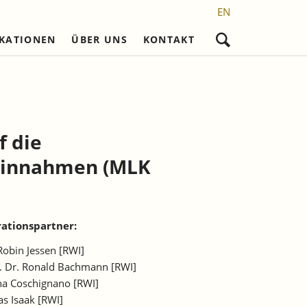
EN
IKATIONEN
ÜBER UNS
KONTAKT
Navigation
überspringen
nd
Nicht referierte Veröffentlichungen
Karriere
Promotionsvorhaben
Wissenschaftliches Personal
Laufende Projekte
Frühere Reihen
l)
Sekretariat
Abgeschlossene
Promotionen
f die
setzung
Studentische Hilfskräfte,
Praktikantinnen und Praktikanten
Einnahmen (MLK
ationspartner:
Robin Jessen [RWI]
. Dr. Ronald Bachmann [RWI]
na Coschignano [RWI]
as Isaak [RWI]