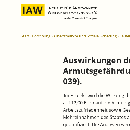
Internationale Integration und
IAW-Gutachten
Team
Start
Forschung
Arbeitsmärkte und Soziale Sicherung
Laufe
Regionale Entwicklung
Direktoren und Geschäftsführung
Laufende Projekte
IAW-Reihen
Wissenschaftliche Mitarbeiter und
Abgeschlossene Projekte
Mitarbeiterinnen
Auswirkungen de
IAW-Diskussionspapiere
Research Fellows
Armutsgefährdu
IAW-Kurzberichte
Sekretariat und IT
IAW-Forschungsberichte
039).
Studentische Hilfskräfte,
IAW-Policy Reports
Praktikantinnen und Praktikanten
Im Projekt wird die Wirkung 
IAW-Impulse
auf 12,00 Euro auf die Armutsg
IAW-News
Arbeitszufriedenheit sowie G
Mehreinnahmen des Staates a
quantifiziert. Die Analysen wer