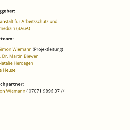
ggeber:
nstalt für Arbeitsschutz und
medizin (BAuA)
tteam:
 Simon Wiemann
(Projektleitung)
. Dr. Martin Biewen
Natalie Herdegen
e Heusel
chpartner:
mon Wiemann
( 07071 9896 37 //