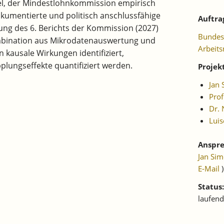
iel, der Mindestlohnkommission empirisch
okumentierte und politisch anschlussfähige
Auftra
tung des 6. Berichts der Kommission (2027)
Bundesa
ombination aus Mikrodatenauswertung und
Arbeits
 kausale Wirkungen identifiziert,
lungseffekte quantifiziert werden.
Projek
Jan
Prof
Dr. 
Luis
Anspre
Jan Si
E-Mail
)
Status:
laufend