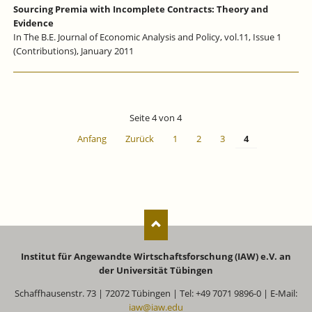
Sourcing Premia with Incomplete Contracts: Theory and
Evidence
In The B.E. Journal of Economic Analysis and Policy, vol.11, Issue 1
(Contributions), January 2011
Seite 4 von 4
Anfang
Zurück
1
2
3
4
Institut für Angewandte Wirtschaftsforschung (IAW) e.V. an
der Universität Tübingen
Schaffhausenstr. 73 | 72072 Tübingen | Tel: +49 7071 9896-0 | E-Mail:
iaw@iaw.edu