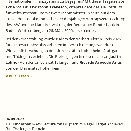
internationalen Finanzsystems zu begegnen? Mit dieser Frage setzte
sich
Prof. Dr. Christoph Trebesch
, Vizepräsident des Kiel Instituts
für Weltwirtschaft und weltweit renommierter Experte auf dem
Gebiet der Geoökonomie, bei der diesjährigen Vortragsveranstaltung
des IAW und der Hauptverwaltung der Deutschen Bundesbank in
Baden-Württemberg am 26. März 2026 auseinander.
Bei der Veranstaltung wurde zudem der Norbert-Kloten-Preis 2026
für die besten Abschlussarbeiten im Bereich der angewandten
Wirtschaftsforschung an den Universitäten Hohenheim, Stuttgart
und Tübingen verliehen. Die Preise gingen in diesem Jahr an
Judith
Lehner
von der Universität Tübingen und
Ricardo Acevedo Arias
von der Universität Hohenheim.
JAHRESVERSAMMLUNG
WEITERLESEN …
DES
IAW
2026:
WAS
IST
EUROPAS
ANTWORT
AUF
04.08.2025
DIE
10. Bundesbank-IAW Lecture mit Dr. Joachim Nagel: Target Achieved
GEOPOLITISCHEN
But Challenges Remain