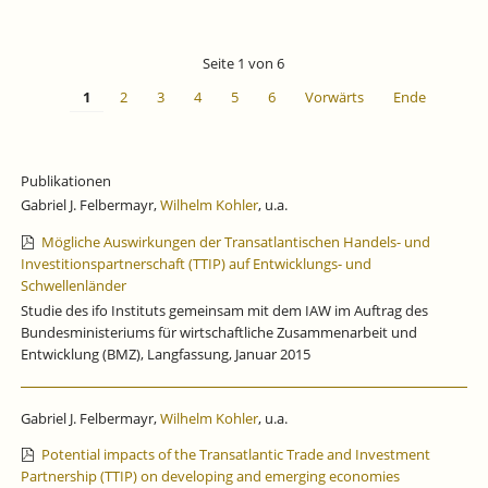
Seite 1 von 6
1
2
3
4
5
6
Vorwärts
Ende
Publikationen
Gabriel J. Felbermayr,
Wilhelm Kohler
, u.a.
Mögliche Auswirkungen der Transatlantischen Handels- und
Investitionspartnerschaft (TTIP) auf Entwicklungs- und
Schwellenländer
Studie des ifo Instituts gemeinsam mit dem IAW im Auftrag des
Bundesministeriums für wirtschaftliche Zusammenarbeit und
Entwicklung (BMZ), Langfassung, Januar 2015
Gabriel J. Felbermayr,
Wilhelm Kohler
, u.a.
Potential impacts of the Transatlantic Trade and Investment
Partnership (TTIP) on developing and emerging economies