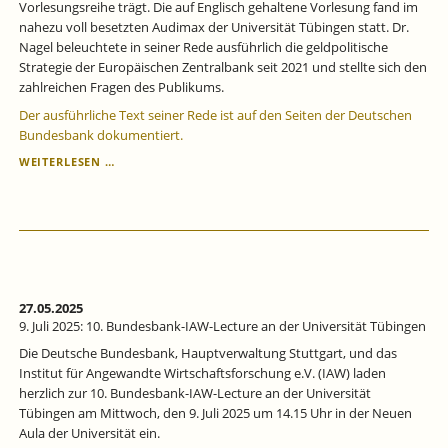
Vorlesungsreihe trägt. Die auf Englisch gehaltene Vorlesung fand im
nahezu voll besetzten Audimax der Universität Tübingen statt. Dr.
Nagel beleuchtete in seiner Rede ausführlich die geldpolitische
Strategie der Europäischen Zentralbank seit 2021 und stellte sich den
zahlreichen Fragen des Publikums.
Der ausführliche Text seiner Rede ist auf den Seiten der Deutschen
Bundesbank dokumentiert.
10.
WEITERLESEN …
BUNDESBANK-
IAW
LECTURE
MIT
DR.
JOACHIM
NAGEL:
TARGET
27.05.2025
ACHIEVED
9. Juli 2025: 10. Bundesbank-IAW-Lecture an der Universität Tübingen
BUT
Die Deutsche Bundesbank, Hauptverwaltung Stuttgart, und das
CHALLENGES
Institut für Angewandte Wirtschaftsforschung e.V. (IAW) laden
REMAIN
herzlich zur 10. Bundesbank-IAW-Lecture an der Universität
Tübingen am Mittwoch, den 9. Juli 2025 um 14.15 Uhr in der Neuen
Aula der Universität ein.