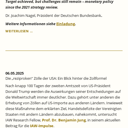
Target achieved, but challenges still remain – monetary policy
since the 2021 strategy review.
Dr. Joachim Nagel, Präsident der Deutschen Bundesbank
.
Weitere Informationen siehe
Einladung
.
9.
WEITERLESEN …
JULI
2025:
10.
BUNDESBANK-
IAW-
LECTURE
AN
DER
06.05.2025
UNIVERSITÄT
Die „reziproken“ Zölle der USA: Ein Blick hinter die Zollformel
TÜBINGEN
Nach knapp 100 Tagen der zweiten Amtszeit von US-Präsident
Donald Trump werden die Auswirkungen seiner Entscheidungen auf
die Weltwirtschaft immer deutlicher. Dazu gehört unter anderen die
Erhebung von Zöllen auf US-Importe aus anderen Ländern. Inwieweit
diese Maßnahme dem erklärten Ziel, Handelsdefizite der Vereinigten
Staaten mit andern Ländern abzubauen, nahekommt, untersucht
IAW Research Fellow,
Prof. Dr. Benjamin Jung
, in seinem aktuellen
Beitrag für die
IAW-Impulse
.