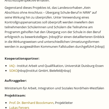
Anschlussperspektive erhalten.
Gegenstand dieses Projektes ist, das Landesvorhaben „Kein
Abschluss ohne Anschluss – Übergang Schule-Beruf in NRW“ auf
seine Wirkung hin zu überprüfen. Unter Verwendung eines
Kontrollgruppenansatzes soll überprüft werden inwiefern den
teilnehmenden Schülerinnen und Schülern die Teilnahme am
Programm geholfen hat den Übergang von der Schule in den Beruf
erfolgreich zu bewerkstelligen. [nbsp]Für einen detaillierteren Einblick
in die Wirkungsweisen und unterschiedlichen Umsetzungsformen
werden in ausgewählten Kommunen Fallstudien durchgeführt.[nbsp]
Kooperationspartner:
IAQ
- Institut Arbeit und Qualifikation, Universität Duisburg-Essen
SOKO
[nbsp]Institut GmbH, Bielefeld[nbsp]
Auftraggeber:
Ministerium für Arbeit, Integration und Soziales Nordrhein-Westfalen
Projektteam:
Prof. Dr. Bernhard Boockmann
, Projektleiter
Lukas Fervers