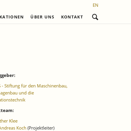
EN
IKATIONEN
ÜBER UNS
KONTAKT
Navigation
überspringen
nd
Nicht referierte Veröffentlichungen
Karriere
Promotionsvorhaben
Wissenschaftliches Personal
Laufende Projekte
Frühere Reihen
l)
Sekretariat
Abgeschlossene
Promotionen
setzung
Studentische Hilfskräfte,
Praktikantinnen und Praktikanten
ggeber:
- Stiftung für den Maschinenbau,
lagenbau und die
tionstechnik
tteam:
her Klee
Andreas Koch
(Projektleiter)