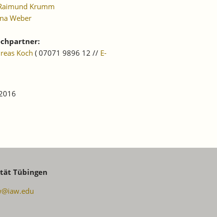
 Raimund Krumm
ina Weber
chpartner:
dreas Koch
( 07071 9896 12 //
E-
 2016
ität Tübingen
w@iaw.edu