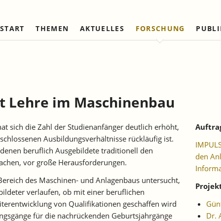
START
THEMEN
AKTUELLES
FORSCHUNG
PUBL
Arbeitsmärkte und Soziale
Institut
Referierte Veröffentlichungen
Unternehmensdynamik u
IAW Netzwerk
Sicherung
Strukturwandel
Vorstand und Kuratorium
Institutionen (national)
Laufende Projekte
Laufende Projekte
IAW-Tätigkeitsberichte
Wissenschaftlicher Beirat
Institutionen (internationa
Abgeschlossene Projekte
Abgeschlossene Projekte
t Lehre im Maschinenbau
Firmenmitglieder
Netzwerk Bessere Rechts
und Bürokratieabbau
Persönliche Mitglieder
t sich die Zahl der Studienanfänger deutlich erhöht,
Auftra
Ehrenmitglieder
chlossenen Ausbildungsverhältnisse rückläufig ist.
IMPULS 
Satzung
 denen beruflich Ausgebildete traditionell den
den An
machen, vor große Herausforderungen.
Norbert-Kloten-Preis
Informa
 Bereich des Maschinen- und Anlagenbaus untersucht,
Projek
bildeter verlaufen, ob mit einer beruflichen
eiterentwicklung von Qualifikationen geschaffen wird
Günt
dungsgänge für die nachrückenden Geburtsjahrgänge
Dr. 