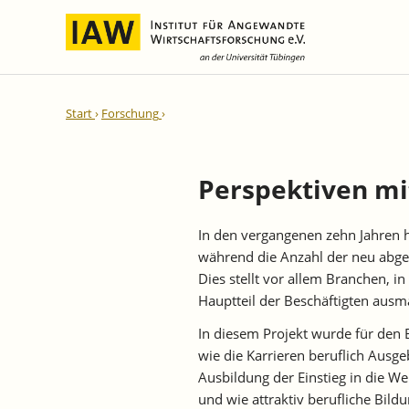
Internationale Integration und
IAW-Gutachten
Team
Start
Forschung
Regionale Entwicklung
Direktoren und Geschäftsführung
Laufende Projekte
IAW-Reihen
Wissenschaftliche Mitarbeiter und
Abgeschlossene Projekte
Mitarbeiterinnen
Perspektiven mi
IAW-Diskussionspapiere
Research Fellows
IAW-Kurzberichte
In den vergangenen zehn Jahren ha
Sekretariat und IT
IAW-Forschungsberichte
während die Anzahl der neu abges
Studentische Hilfskräfte,
IAW-Policy Reports
Dies stellt vor allem Branchen, in
Praktikantinnen und Praktikanten
Hauptteil der Beschäftigten aus
IAW-Impulse
IAW-News
In diesem Projekt wurde für den
wie die Karrieren beruflich Ausge
Ausbildung der Einstieg in die W
und wie attraktiv berufliche Bil