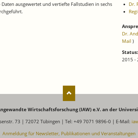
Daten ausgewertet und vertiefte Fallstudien in sechs
Dr.
chgeführt.
Reg
Anspre
Dr. An
Mail
)
Status:
2015 -
 Angewandte Wirtschaftsforschung (IAW) e.V. an der Univers
senstr. 73 | 72072 Tübingen | Tel: +49 7071 9896-0 | E-Mail:
ia
Anmeldung für Newsletter, Publikationen und Veranstaltungen