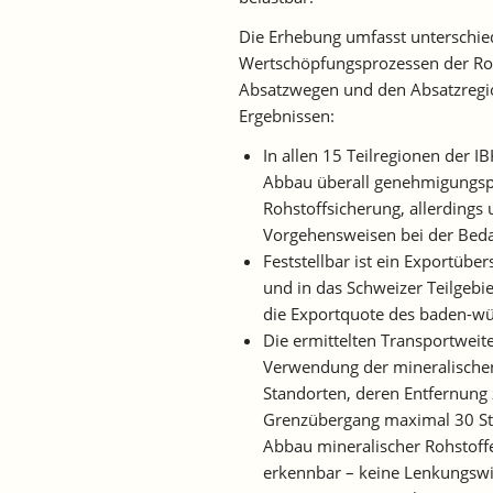
Die Erhebung umfasst unterschie
Wertschöpfungsprozessen der Roh
Absatzwegen und den Absatzregio
Ergebnissen:
In allen 15 Teilregionen der 
Abbau überall genehmigungspfl
Rohstoffsicherung, allerdings
Vorgehensweisen bei der Beda
Feststellbar ist ein Exportüb
und in das Schweizer Teilgebi
die Exportquote des baden-wür
Die ermittelten Transportweit
Verwendung der mineralischen 
Standorten, deren Entfernung
Grenzübergang maximal 30 Str
Abbau mineralischer Rohstoff
erkennbar – keine Lenkungswir