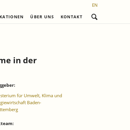
EN
IKATIONEN
ÜBER UNS
KONTAKT
Navigation
überspringen
nd
Nicht referierte Veröffentlichungen
Karriere
Promotionsvorhaben
Wissenschaftliches Personal
Laufende Projekte
Frühere Reihen
l)
Sekretariat
Abgeschlossene
Promotionen
me in der
setzung
Studentische Hilfskräfte,
Praktikantinnen und Praktikanten
ggeber:
sterium für Umwelt, Klima und
giewirtschaft Baden-
ttemberg
tteam: