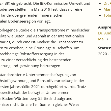
z (IBK) eingebracht. Die IBK-Kommission Umwelt und
Dr. 
nsee stellten im Mai 2019 fest, dass nur eine
Marc
e länderübergreifenden mineralischen
Tobi
nalen Bodenseeregion vorliegt.
Anspre
orliegende Studie die Transportströme mineralischer
Dr. An
ukte wie Beton und Asphalt in der Internationalen
Mail
)
ar es, durch eine Ist-Analyse die Transparenz zu
en zu erhöhen, eine Grundlage zu schaffen, um
Status:
nachhaltige Rohstoffversorgung in der
2020 -
zu einer Versachlichung der bestehenden
herung und -gewinnung beizutragen.
e standardisierte Unternehmensbefragung von
hstoffgewinnung und Rohstoffverarbeitung in der
ersten Jahreshälfte 2021 durchgeführt wurde. Trotz
bereitschaft der befragten Unternehmen
in Baden-Württemberg 52 %) sind aufgrund
nisse nicht für alle Teilräume in gleicher Weise