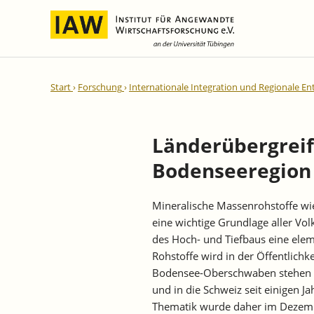
Internationale Integration und
IAW-Gutachten
Team
Start
Forschung
Internationale Integration und Regionale En
Regionale Entwicklung
Direktoren und Geschäftsführung
Laufende Projekte
IAW-Reihen
Wissenschaftliche Mitarbeiter und
Abgeschlossene Projekte
Mitarbeiterinnen
Länderübergreif
IAW-Diskussionspapiere
Research Fellows
Bodenseeregion
IAW-Kurzberichte
Sekretariat und IT
IAW-Forschungsberichte
Studentische Hilfskräfte,
Mineralische Massenrohstoffe wie
IAW-Policy Reports
Praktikantinnen und Praktikanten
eine wichtige Grundlage aller Vo
IAW-Impulse
des Hoch- und Tiefbaus eine ele
IAW-News
Rohstoffe wird in der Öffentlichk
Bodensee-Oberschwaben stehen d
und in die Schweiz seit einigen Ja
Thematik wurde daher im Dezemb