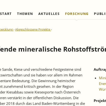
START
THEMEN
AKTUELLES
FORSCHUNG
PUBL
Arbeitsmärkte und Soziale
Institut
Referierte Veröffentlichungen
Unternehmensdynamik u
IAW Netzwerk
twicklung
Abgeschlossene Projekte
Sicherung
Strukturwandel
Vorstand und Kuratorium
Institutionen (national)
Laufende Projekte
Laufende Projekte
IAW-Tätigkeitsberichte
Wissenschaftlicher Beirat
Institutionen (internationa
Abgeschlossene Projekte
Abgeschlossene Projekte
ende mineralische Rohstoffströ
Firmenmitglieder
Netzwerk Bessere Rechts
und Bürokratieabbau
Persönliche Mitglieder
Ehrenmitglieder
 Sande, Kiese und verschiedene Festgesteine sind
Auftra
Satzung
lkswirtschaften und sie haben vor allem im Rahmen
Mini
Norbert-Kloten-Preis
mentare Bedeutung. Die Gewinnung heimischer
Ener
eit zunehmend kritisch gesehen. In der Region
Wür
er Kiesabbau sowie Kiesexporte nach Österreich
hren verstärkt in der öffentlichen Diskussion. Die
Projek
er 2018 durch das Land Baden-Württemberg in die