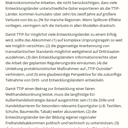
Makroökonomische Arbeiten, die nicht berücksichtigen, dass viele
Entwicklungsländer unterschiedliche Güter exportieren als die TTIP-
Länder, kommen kumulativ über zehn bis zwölf Jahre auf größere
Verluste von bis zu 2% für manche Regionen. Wenn Spillover-Effekte
vorliegen, verringern sich die Verluste in allen Modellen drastisch.
Damit TTIP für möglichst viele Entwicklungsländer zu einem Erfolg
wird, sollte das Abkommen (1) auf komplexe Ursprungsregeln so weit
wie möglich verzichten, (2) die gegenseitige Anerkennung von
transatlantischen Standards möglichst weitgehend auf Drittstaaten
ausdehnen, (3) den Entwicklungsländern Informationsrechte über
die Arbeit der geplanten Regulierungsräte einräumen, (4) die
Umleitung protektionistischer Maßnahmen auf „TTIP-Outsider“
verhindern, und (5) eine glaubwürdige Perspektive für die zukünftige
Teilnahme von Dritt- und Entwicklungsländern entwickeln.
Damit TTIP einen Beitrag zur Entwicklung einer fairen
Welthandelsordnung leistet, muss die langfristige EU-
Außenhandelsstrategie darauf ausgerichtet sein (1) die Zölle und
Handelsbarrieren für besonders relevante Exportgüter (z.B. Textilien,
Schuhe, Baumwolle, Tabak) weiter abzusenken, (2) die
Entwicklungsländer bei der Bildung eigener regionaler
Freihandelsabkommen politisch und technisch zu unterstützen, (3)