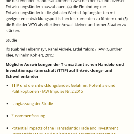
die bestehenden Handelsabkommen zwischen der EU und diversen
Entwicklungsländern auszubauen, (4) die Einbindung der
Entwicklungsländer in die globalen Wertschöpfungsketten mit
geeigneten entwicklungspolitischen Instrumenten zu fördern und (5)
die Rolle der WTO als effektiver Anwalt kleiner und armer Staaten zu
stärken.
Studie
ifo (Gabriel Felbermayr, Rahel Aichele, Erdal Yalcin) / IAW (Günther
Klee, Wilhelm Kohler), 2015:
Mögliche Auswirkungen der Transatlantischen Handels- und
Investitionspartnerschaft (TTIP) auf Entwicklungs- und
Schwellenländer
TTIP und die Entwicklungsländer: Gefahren, Potentiale und
Politikoptionen - IAW Impulse Nr. 2 2015
Langfassung der Studie
Zusammenfassung
Potential impacts of the Transatlantic Trade and Investment
Partnership (TTIP) on developing and emerging economies