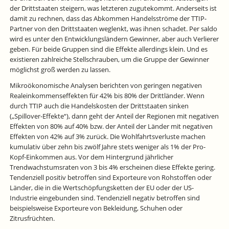
der Drittstaaten steigern, was letzteren zugutekommt. Anderseits ist
damit zu rechnen, dass das Abkommen Handelsströme der TTIP-
Partner von den Drittstaaten weglenkt, was ihnen schadet. Per saldo
wird es unter den Entwicklungsländern Gewinner, aber auch Verlierer
geben. Für beide Gruppen sind die Effekte allerdings klein. Und es
existieren zahlreiche Stellschrauben, um die Gruppe der Gewinner
möglichst groß werden zu lassen.
Mikroökonomische Analysen berichten von geringen negativen
Realeinkommenseffekten für 42% bis 80% der Drittländer. Wenn
durch TTIP auch die Handelskosten der Drittstaaten sinken
(„Spillover-Effekte“), dann geht der Anteil der Regionen mit negativen
Effekten von 80% auf 40% bzw. der Anteil der Länder mit negativen
Effekten von 42% auf 3% zurück. Die Wohlfahrtsverluste machen
kumulativ über zehn bis zwölf Jahre stets weniger als 1% der Pro-
Kopf-Einkommen aus. Vor dem Hintergrund jährlicher
Trendwachstumsraten von 3 bis 4% erscheinen diese Effekte gering.
Tendenziell positiv betroffen sind Exporteure von Rohstoffen oder
Länder, die in die Wertschöpfungsketten der EU oder der US-
Industrie eingebunden sind. Tendenziell negativ betroffen sind
beispielsweise Exporteure von Bekleidung, Schuhen oder
Zitrusfrüchten.