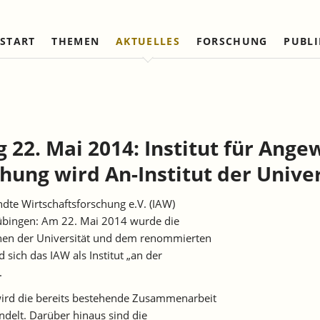
START
THEMEN
AKTUELLES
FORSCHUNG
PUBL
Arbeitsmärkte und Soziale
Institut
Referierte Veröffentlichungen
Unternehmensdynamik u
IAW Netzwerk
Sicherung
Strukturwandel
Vorstand und Kuratorium
Institutionen (national)
Laufende Projekte
Laufende Projekte
IAW-Tätigkeitsberichte
Wissenschaftlicher Beirat
Institutionen (internationa
Abgeschlossene Projekte
Abgeschlossene Projekte
 22. Mai 2014: Institut für Ang
Firmenmitglieder
Netzwerk Bessere Rechts
und Bürokratieabbau
hung wird An-Institut der Unive
Persönliche Mitglieder
Ehrenmitglieder
dte Wirtschaftsforschung e.V. (IAW)
Satzung
 Tübingen: Am 22. Mai 2014 wurde die
Norbert-Kloten-Preis
hen der Universität und dem renommierten
d sich das IAW als Institut „an der
.
ird die bereits bestehende Zusammenarbeit
ndelt. Darüber hinaus sind die