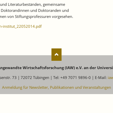
 und Literaturbeständen, gemeinsame
on Doktorandinnen und Doktoranden und
n von Stiftungsprofessuren vorgesehen.
-institut_22052014.pdf
 Angewandte Wirtschaftsforschung (IAW) e.V. an der Univers
senstr. 73 | 72072 Tübingen | Tel: +49 7071 9896-0 | E-Mail:
ia
Anmeldung für Newsletter, Publikationen und Veranstaltungen