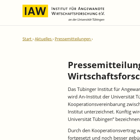
Internationale Integration und
IAW-Gutachten
Team
Start
Aktuelles
Pressemitteilungen
Regionale Entwicklung
Direktoren und Geschäftsführung
Laufende Projekte
IAW-Reihen
Wissenschaftliche Mitarbeiter und
Abgeschlossene Projekte
Mitarbeiterinnen
Pressemitteilung
IAW-Diskussionspapiere
Research Fellows
Wirtschaftsforsc
IAW-Kurzberichte
Sekretariat und IT
IAW-Forschungsberichte
Das Tübinger Institut für Angewan
Studentische Hilfskräfte,
IAW-Policy Reports
wird An-Institut der Universität
Praktikantinnen und Praktikanten
IAW-Impulse
Kooperationsvereinbarung zwisc
Institut unterzeichnet. Künftig wir
IAW-News
Universität Tübingen“ bezeichnen
Durch den Kooperationsvertrag w
fortgesetzt und noch besser gebü