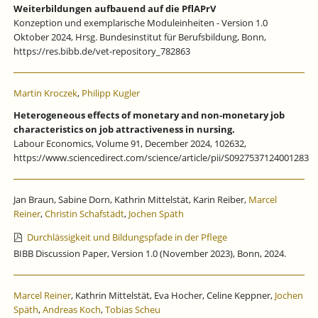
Weiterbildungen aufbauend auf die PflAPrV
Konzeption und exemplarische Moduleinheiten - Version 1.0
Oktober 2024, Hrsg. Bundesinstitut für Berufsbildung, Bonn,
https://res.bibb.de/vet-repository_782863
Martin Kroczek
,
Philipp Kugler
Heterogeneous effects of monetary and non-monetary job
characteristics on job attractiveness in nursing.
Labour Economics, Volume 91, December 2024, 102632,
https://www.sciencedirect.com/science/article/pii/S0927537124001283
Jan Braun, Sabine Dorn, Kathrin Mittelstät, Karin Reiber,
Marcel
Reiner
,
Christin Schafstädt
,
Jochen Späth
Durchlässigkeit und Bildungspfade in der Pflege
BIBB Discussion Paper, Version 1.0 (November 2023), Bonn, 2024.
Marcel Reiner
, Kathrin Mittelstät, Eva Hocher, Celine Keppner,
Jochen
Späth
,
Andreas Koch
,
Tobias Scheu