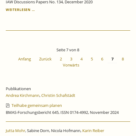
IAW Discussions Papers No. 134, December 2020
WOVON
WEITERLESEN …
HÄNGT
DIE
ATTRAKTIVITÄT
VON
PFLEGEBERUFEN
IN
DEUTSCHLAND
Seite 7 von 8
AB?
Anfang
Zurück
2
3
4
5
6
7
8
Vorwärts
Publikationen
Andrea Kirchmann
,
Christin Schafstädt
Teilhabe gemeinsam planen
BMAS-Forschungsbericht 645, ISSN 0174-4992, November 2024
Jutta Mohr
, Sabine Dorn, Nicola Hofmann,
Karin Reiber