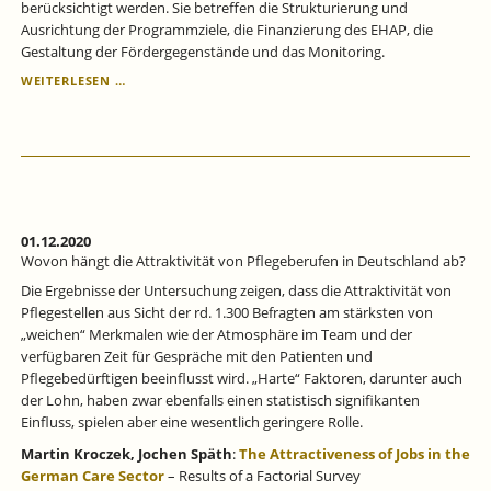
berücksichtigt werden. Sie betreffen die Strukturierung und
Ausrichtung der Programmziele, die Finanzierung des EHAP, die
Gestaltung der Fördergegenstände und das Monitoring.
MONITORING
WEITERLESEN …
UND
EVALUATION
DES
EUROPÄISCHEN
HILFSFONDS
FÜR
DIE
AM
01.12.2020
STÄRKSTEN
Wovon hängt die Attraktivität von Pflegeberufen in Deutschland ab?
BENACHTEILIGTEN
Die Ergebnisse der Untersuchung zeigen, dass die Attraktivität von
PERSONEN
Pflegestellen aus Sicht der rd. 1.300 Befragten am stärksten von
(EHAP)
„weichen“ Merkmalen wie der Atmosphäre im Team und der
verfügbaren Zeit für Gespräche mit den Patienten und
Pflegebedürftigen beeinflusst wird. „Harte“ Faktoren, darunter auch
der Lohn, haben zwar ebenfalls einen statistisch signifikanten
Einfluss, spielen aber eine wesentlich geringere Rolle.
Martin Kroczek,
Jochen Späth
:
The Attractiveness of Jobs in the
German Care Sector
– Results of a Factorial Survey