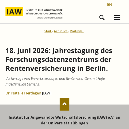
EN
Start
Aktuelles
Vorträge
18. Juni 2026: Jahrestagung des
Forschungsdatenzentrums der
Rentenversicherung in Berlin.
Vorhersage von Erwerbsverläufen und Renteneintritten mit Hilfe
maschinellen Lernens.
Dr. Natalie Herdegen
[IAW]
Institut für Angewandte Wirtschaftsforschung (IAW) e.V. an
der Universität Tübingen