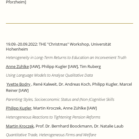
Pforzheim]
19.09.-20.09.2022: THE "Christmas" Workshop, Universität
Hohenheim
Heterogeneity in Long-Term Returns to Education an Inconvenient Truth
Anne Zühlke
[
IAW], Philipp Kugler [IAW], Tim Ruberg
Using Language Models to Analyse Qualitative Data
Yvette Bodry
,
René Kalweit, Dr. Andreas Koch, Philipp Kugler,
Marcel
Reiner [IAW]
Parenting Styles, Socioeconomic Status and (Non-)Cognitive Skills
Philipp Kugler
, Martin Kroczek, Anne Zühlke [IAW]
Heterogeneous Reactions to Tightening Pension Reforms
Martin Kroczek
, Prof. Dr. Bernhard Boockmann, Dr. Natalie Laub
Quantitative Trade, Heterogeneous Firms and Welfare