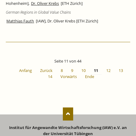
Hohenheim],
Dr. Oliver Krebs
[ETH Zürich]
German Regions in Global Value Chains
Matthias Fauth
[IAW], Dr. Oliver Krebs [ETH Zürich]
Seite 11 von 44
Anfang
Zurück
8
9
10
11
12
13
14
Vorwärts
Ende
Institut für Angewandte Wirtschaftsforschung (IAW) e.V. an
der Universität Tübingen