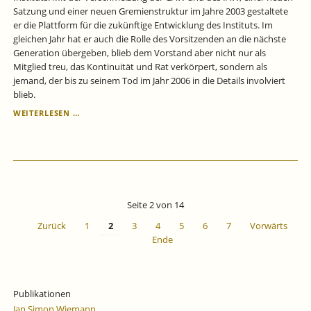
Satzung und einer neuen Gremienstruktur im Jahre 2003 gestaltete
er die Plattform für die zukünftige Entwicklung des Instituts. Im
gleichen Jahr hat er auch die Rolle des Vorsitzenden an die nächste
Generation übergeben, blieb dem Vorstand aber nicht nur als
Mitglied treu, das Kontinuität und Rat verkörpert, sondern als
jemand, der bis zu seinem Tod im Jahr 2006 in die Details involviert
blieb.
GEDENKEN
WEITERLESEN …
AN
PROF.
DR.
DR.
H.C.
MULT.
NORBERT
Seite 2 von 14
KLOTEN
ZUM
Zurück
1
2
3
4
5
6
7
Vorwärts
100.
Ende
GEBURTSTAG.
Publikationen
Jan Simon Wiemann