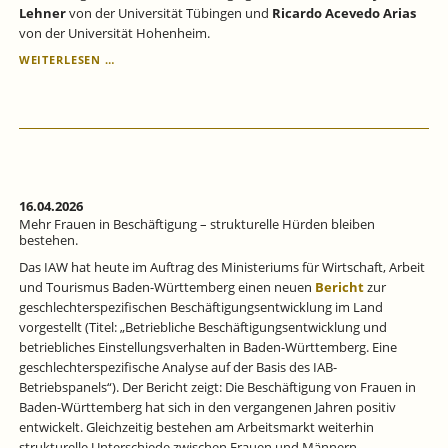
Lehner
von der Universität Tübingen und
Ricardo Acevedo Arias
von der Universität Hohenheim.
JAHRESVERSAMMLUNG
WEITERLESEN …
DES
IAW
2026:
WAS
IST
EUROPAS
ANTWORT
AUF
16.04.2026
DIE
Mehr Frauen in Beschäftigung – strukturelle Hürden bleiben
GEOPOLITISCHEN
bestehen.
HERAUSFORDERUNGEN?
Das IAW hat heute im Auftrag des Ministeriums für Wirtschaft, Arbeit
und Tourismus Baden-Württemberg einen neuen
Bericht
zur
geschlechterspezifischen Beschäftigungsentwicklung im Land
vorgestellt (Titel: „Betriebliche Beschäftigungsentwicklung und
betriebliches Einstellungsverhalten in Baden-Württemberg. Eine
geschlechterspezifische Analyse auf der Basis des IAB-
Betriebspanels“). Der Bericht zeigt: Die Beschäftigung von Frauen in
Baden-Württemberg hat sich in den vergangenen Jahren positiv
entwickelt. Gleichzeitig bestehen am Arbeitsmarkt weiterhin
strukturelle Unterschiede zwischen Frauen und Männern.