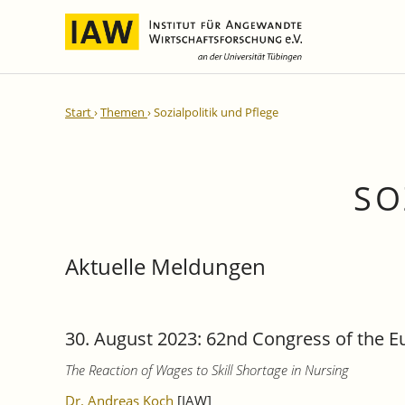
Internationale Integration und
IAW-Gutachten
Team
Start
Themen
Sozialpolitik und Pflege
Regionale Entwicklung
Direktoren und Geschäftsführung
Laufende Projekte
IAW-Reihen
Wissenschaftliche Mitarbeiter und
Abgeschlossene Projekte
Mitarbeiterinnen
IAW-Diskussionspapiere
SO
Research Fellows
IAW-Kurzberichte
Sekretariat und IT
IAW-Forschungsberichte
Aktuelle Meldungen
Studentische Hilfskräfte,
IAW-Policy Reports
Praktikantinnen und Praktikanten
IAW-Impulse
IAW-News
30. August 2023: 62nd Congress of the Eu
The Reaction of Wages to Skill Shortage in Nursing
Dr. Andreas Koch
[IAW]