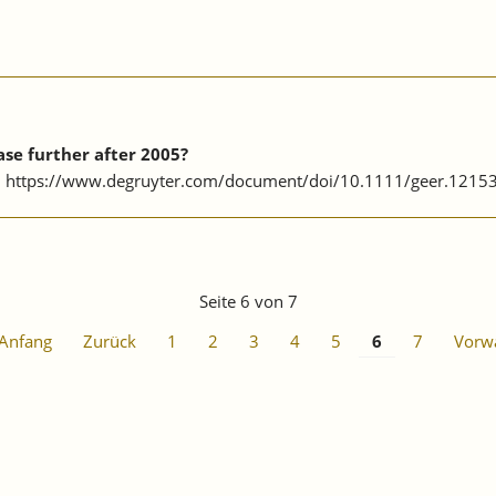
se further after 2005?
4. https://www.degruyter.com/document/doi/10.1111/geer.1215
Seite 6 von 7
Anfang
Zurück
1
2
3
4
5
6
7
Vorw