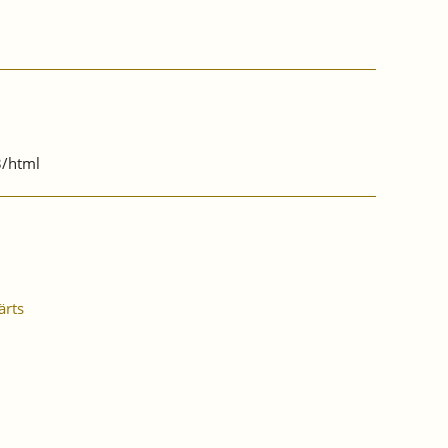
3/html
ärts