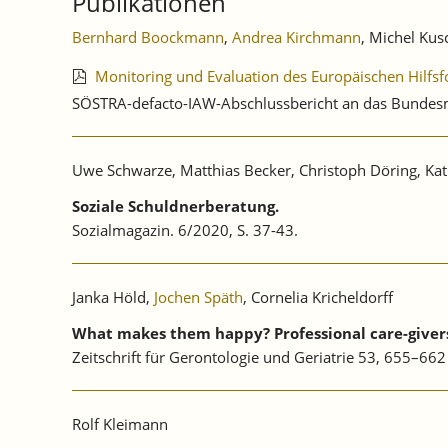
Publikationen
Bernhard Boockmann
,
Andrea Kirchmann
, Michel Kusc
Monitoring und Evaluation des Europäischen Hilfsf
SÖSTRA-defacto-IAW-Abschlussbericht an das Bundesmi
Uwe Schwarze, Matthias Becker, Christoph Döring, Kath
Soziale Schuldnerberatung.
Sozialmagazin. 6/2020, S. 37-43.
Janka Höld,
Jochen Späth
, Cornelia Kricheldorff
What makes them happy? Professional care-givers’
Zeitschrift für Gerontologie und Geriatrie 53, 655–6
Rolf Kleimann