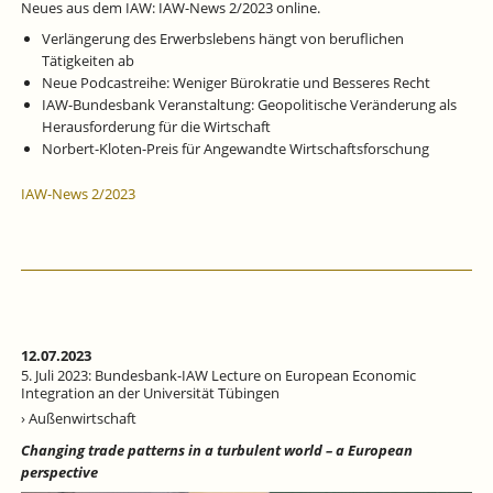
MÄNNERN
Neues aus dem IAW: IAW-News 2/2023 online.
IM
Verlängerung des Erwerbslebens hängt von beruflichen
SGB
Tätigkeiten ab
II-
Neue Podcastreihe: Weniger Bürokratie und Besseres Recht
ZIELSTEUERUNGSSYSTEM
IN
IAW-Bundesbank Veranstaltung: Geopolitische Veränderung als
DEN
Herausforderung für die Wirtschaft
JOBCENTERN
Norbert-Kloten-Preis für Angewandte Wirtschaftsforschung
UMGESETZT?
IAW-News 2/2023
12.07.2023
5. Juli 2023: Bundesbank-IAW Lecture on European Economic
Integration an der Universität Tübingen
› Außenwirtschaft
Changing trade patterns in a turbulent world – a European
perspective