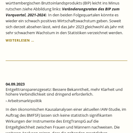
württembergischen Bruttoinlandsprodukts (BIP) leicht ins Minus
rutschen
(
siehe Abbildung links:
Veränderungsraten des BIP zum
Vorquartal, 2021‐2024
).
In den beiden Folgequartalen könnte es
wieder ein schwach positives Wirtschaftswachstum geben. Soweit
sich derzeit absehen lässt, wird das Jahr 2023 gleichwohl als Jahr mit
sehr schwachem Wachstum in den Statistiken verzeichnet werden.
KONJUNKTUR
WEITERLESEN …
BADEN-
WÜRTTEMBERG:
DAS
WIRTSCHAFTSWACHSTUM
STAGNIERT
WEITER.
04.09.2023
Entgelttransparenzgesetz: Bessere Bekanntheit, mehr Klarheit und
höhere Verbindlichkeit sind dringend erforderlich.
› Arbeitsmarktpolitik
In den ökonomischen Kausalanalysen einer aktuellen IAW-Studie, im
Auftrag des BMFSFJ lassen sich keine statistisch signifikanten
Wirkungen der Instrumente des EntgTranspG auf die
Entgeltgleichheit zwischen Frauen und Männern nachweisen. Die
weiteren Analysen zeigen, dass die geltenden gesetzlichen