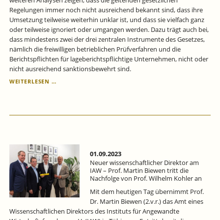
Regelungen immer noch nicht ausreichend bekannt sind, dass ihre
Umsetzung teilweise weiterhin unklar ist, und dass sie vielfach ganz
oder teilweise ignoriert oder umgangen werden. Dazu trägt auch bei,
dass mindestens zwei der drei zentralen Instrumente des Gesetzes,
nämlich die freiwilligen betrieblichen Prüfverfahren und die
Berichtspflichten für lageberichtspflichtige Unternehmen, nicht oder
nicht ausreichend sanktionsbewehrt sind.
ENTGELTTRANSPARENZGESETZ:
WEITERLESEN …
BESSERE
BEKANNTHEIT,
MEHR
KLARHEIT
UND
HÖHERE
VERBINDLICHKEIT
SIND
01.09.2023
DRINGEND
Neuer wissenschaftlicher Direktor am
ERFORDERLICH.
IAW – Prof. Martin Biewen tritt die
Nachfolge von Prof. Wilhelm Kohler an
Mit dem heutigen Tag übernimmt Prof.
Dr. Martin Biewen (2.v.r.) das Amt eines
Wissenschaftlichen Direktors des Instituts für Angewandte