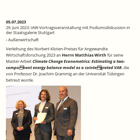
LECTURE
ON
EUROPEAN
ECONOMIC
05.07.2023
INTEGRATION
29. Juni 2023: IAW-Vortragsveranstaltung mit Podiumsdiskussion in
AN
der Staatsgalerie Stuttgart
DER
› Außenwirtschaft
UNIVERSITÄT
Verleihung des Norbert-Kloten-Preises für Angewandte
TÜBINGEN
Wirtschaftsforschung 2023 an
Herrn Matthias Wirth
für seine
Master-Arbeit
Climate Change Econometrics: Estimating a two-
component energy balance model as a cointegrated VAR
, die
von Professor Dr. Joachim Grammig an der Universität Tübingen
betreut wurde.