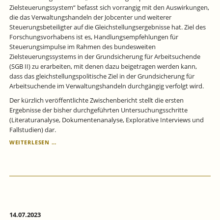
Zielsteuerungssystem“ befasst sich vorrangig mit den Auswirkungen,
die das Verwaltungshandeln der Jobcenter und weiterer
Steuerungsbeteiligter auf die Gleichstellungsergebnisse hat. Ziel des
Forschungsvorhabens ist es, Handlungsempfehlungen für
Steuerungsimpulse im Rahmen des bundesweiten
Zielsteuerungssystems in der Grundsicherung für Arbeitsuchende
(SGB II) zu erarbeiten, mit denen dazu beigetragen werden kann,
dass das gleichstellungspolitische Ziel in der Grundsicherung für
Arbeitsuchende im Verwaltungshandeln durchgängig verfolgt wird.
Der kürzlich veröffentlichte Zwischenbericht stellt die ersten
Ergebnisse der bisher durchgeführten Untersuchungsschritte
(Literaturanalyse, Dokumentenanalyse, Explorative Interviews und
Fallstudien) dar.
WIE
WEITERLESEN …
WERDEN
DIE
IMPULSE
ZUR
GLEICHSTELLUNG
VON
FRAUEN
UND
14.07.2023