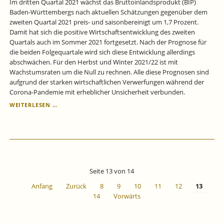
Im dritten Quartal 2021 wächst das Bruttoinlandsprodukt (BIP)
Baden-Württembergs nach aktuellen Schätzungen gegenüber dem
zweiten Quartal 2021 preis- und saisonbereinigt um 1,7 Prozent.
Damit hat sich die positive Wirtschaftsentwicklung des zweiten
Quartals auch im Sommer 2021 fortgesetzt. Nach der Prognose für
die beiden Folgequartale wird sich diese Entwicklung allerdings
abschwächen. Für den Herbst und Winter 2021/22 ist mit
Wachstumsraten um die Null zu rechnen. Alle diese Prognosen sind
aufgrund der starken wirtschaftlichen Verwerfungen während der
Corona-Pandemie mit erheblicher Unsicherheit verbunden.
MIT
WEITERLESEN …
GEBREMSTER
KRAFT
AUS
DER
CORONA-
KRISE
-
Seite 13 von 14
NOWCAST
UND
Anfang
Zurück
8
9
10
11
12
13
PROGNOSE
14
Vorwärts
DES
BIP
FÜR