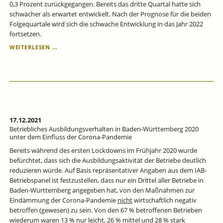
0,3 Prozent zurückgegangen. Bereits das dritte Quartal hatte sich
schwächer als erwartet entwickelt. Nach der Prognose für die beiden
Folgequartale wird sich die schwache Entwicklung in das Jahr 2022
fortsetzen.
IN
WEITERLESEN …
BADEN-
WÜRTTEMBERG
BLEIBT
ES
ZUNÄCHST
BEIM
NULLWACHSTUM
-
17.12.2021
NOWCAST
Betriebliches Ausbildungsverhalten in Baden-Württemberg 2020
UND
unter dem Einfluss der Corona-Pandemie
PROGNOSE
Bereits während des ersten Lockdowns im Frühjahr 2020 wurde
DES
befürchtet, dass sich die Ausbildungsaktivität der Betriebe deutlich
BRUTTOINLANDSPRODUKTS
reduzieren würde. Auf Basis repräsentativer Angaben aus dem IAB-
Betriebspanel ist festzustellen, dass nur ein Drittel aller Betriebe in
Baden-Württemberg angegeben hat, von den Maßnahmen zur
Eindämmung der Corona-Pandemie
nicht
wirtschaftlich negativ
betroffen (gewesen) zu sein.
Von den 67 % betroffenen Betrieben
wiederum waren 13 % nur leicht, 26 % mittel und 28 % stark